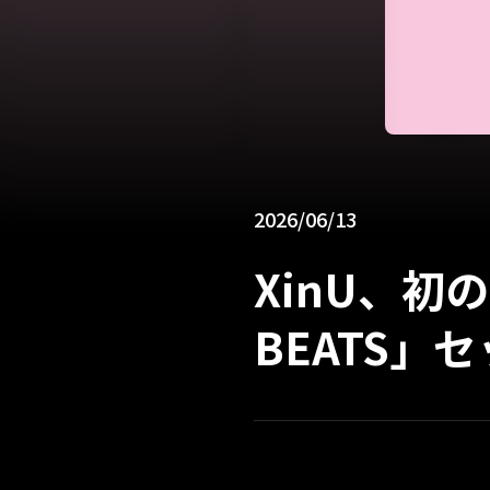
2026/06/13
XinU、初のZ
BEATS