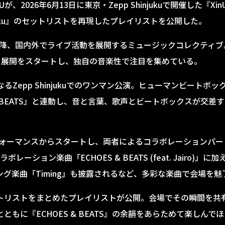
026年6月13日に東京・Zepp Shinjukuで開催した『XinU feat
p Shinjuku』のセットリストを再現したプレイリストを公開した。
ュー以降、国内外でライブ活動を展開するミュージックコレクティブ
メジャー展開をスタートし、独自の音楽性で注目を集めている。
るZepp Shinjukuでのワンマン公演。ヒューマンビートボッ
 & BEATS』と連動し、音と言葉、歌声とビートボックスが交
パフォーマンスからスタートし、両者によるコラボレーションパート
ーション楽曲「ECHOES & BEATS (feat. Jairo)」に
ャリング楽曲「Timing」も披露されるなど、多彩な楽曲で会場を
トリストをまとめたプレイリストが公開。会場でその瞬間を共
もに『ECHOES & BEATS』の余韻をあらためて楽しんで