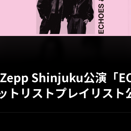
epp Shinjuku公演「EC
」セットリストプレイリスト