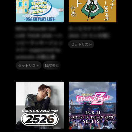
Miho Okasaki 1st
カノエラナツアー
LIVE TOUR 2026 ～ハ
2023【テスト対策】
ッピーラッキージェッ
セットリスト
ト!!～ supported by
animelo 大阪公演
,
セットリスト
岡咲美保