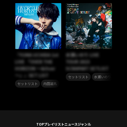
『YUMA UCHIDA 1st
水瀬いのり LIVE
LIVE 「OVER THE
TOUR 2023
HORIZON ～&Over
SCRAPART SETLIST
～」』SET LIST
,
セットリスト
水瀬いのり
,
セットリスト
内田雄馬
TOP
プレイリスト
ニュース
ジャンル