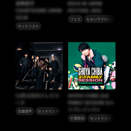
宮野真守
ROCK IN JAPAN
COUNTDOWN JAPAN
FESTIVAL 2023
25/26
,
,
フェス
ももいろクローバーZ
セ
セットリスト
12月21日のドレスコ
SHOYA CHIBA 2nd
ーズ
FAMILY SESSION セト
リプレイリスト
,
,
志磨遼平
セットリスト
冬
,
千葉翔也
セットリスト