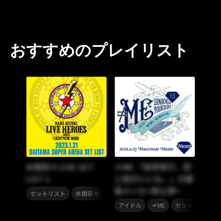
おすすめのプレイリスト
水樹奈々 LIVE SET
≠ME 「修学旅行、同
LIST 1
じ班がいいな。」＠幕
張メッセ<夜公演>
,
セットリスト
水樹奈々
,
,
アイドル
≠ME
セットリスト