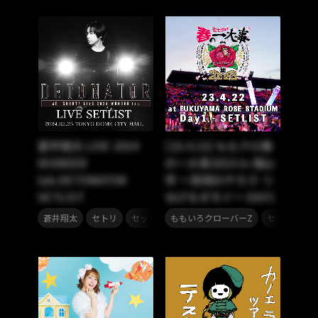
蒼井翔太 LIVE 2024
[23.4.22] ももクロ春
WONDER
の一大事2023 in 福山
lab.DETONATOR
市 〜笑顔のチカラ つ
SETLIST
なげるオモイ〜 DAY1
,
,
,
蒼井翔太
セトリ
セットリスト
ももいろクローバーZ
セットリスト