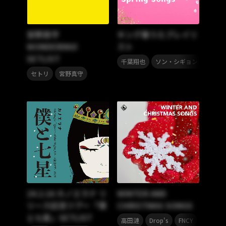
宮野真守
キング春うたプレイリ
WONDERING!
スト
SETLIST
,
,
千葉翔也
ソン・シギョン
Bimi
,
セトリ
宮野真守
24.2.16 カノエラナ リ
WINTER AND
リース記念ツアー「僕
CHRISTMAS SONGS
と七星」SETLIST
,
,
,
高田漣
Drop's
FNCY
INORAN