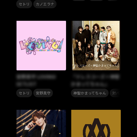
,
セトリ
カノエラナ
宮野真守 LOVING!
「ドレスコーズ＋神聖
SETLIST
かまってちゃん」
,
,
,
セトリ
宮野真守
神聖かまってちゃん
対バン
ドレ