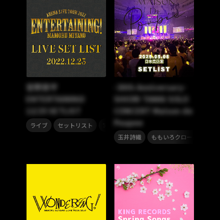
宮野真守
-30th Anniversary-
ENTERTAINING!
SHIORI TAMAI SOLO
12/25 SETLIST
CONCERT Maison de
Poupee
,
,
ライブ
セットリスト
宮野真守
,
,
玉井詩織
ももいろクローバーZ