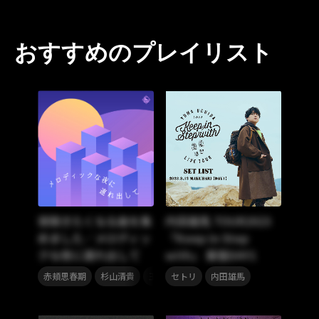
おすすめのプレイリスト
夜聴きたくなる曲を集
内田雄馬 TOUR2023
めました／メロディッ
「Keep in Step
クな夜に連れ出して
with」 幕張DAY1
,
,
,
,
,
赤頬思春期
杉山清貴
玉井詩織
セトリ
ユッコ・ミラー
内田雄馬
ENVii GABR