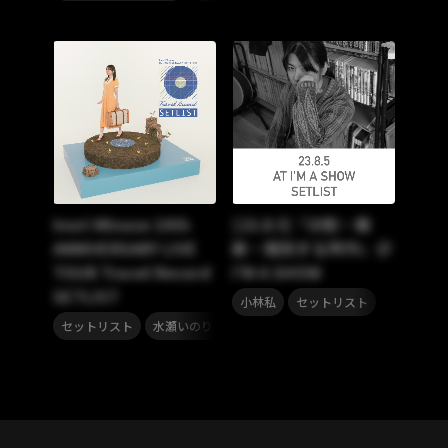
Inori Minase 10th
[23.8.5]『分割・裁
ANNIVERSARY LIVE
断・隔別する所作』＠
TOUR Travel Record
I’M A SHOW
SETLIST
,
小林私
セットリスト
,
セットリスト
水瀬いのり