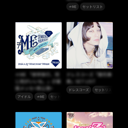
,
≠ME
セットリスト
≠ME 「修学旅行、同
ドレスコーズ「散花奏
じ班がいいな。」＠幕
奏」SET LIST
張メッセ<夜公演>
,
ドレスコーズ
セットリスト
,
,
アイドル
≠ME
セットリスト