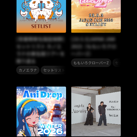
[思春期東名阪症候群]
[23.5.3]JAPAN JAM
セットリスト カノエ
2023（ももいろクロ
ラナの東名阪ツアーを
ーバーZ）
振り返る
,
ももいろクローバーZ
セットリスト
,
カノエラナ
セットリスト