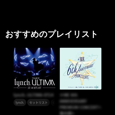
おすすめのプレイリスト
lynch.-ULTIMA-0714
≠ME 6th
ANNIVERSARY
,
,
lynch.
セットリスト
ロック
PREMIUM CONCERT<
夜の部>