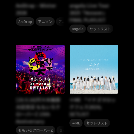
AniDrop – Winter
angela Live Tour
2026
2025「Answer」
FINAL PLAYLIST
,
,
,
AniDrop
アニソン
アニメソング
アニメ
,
angela
セットリスト
[23.5.16]代々木無限
≠ME 「イナズマロッ
大記念日 ももいろク
クフェス2024」
ローバーZ 15th
SETLIST
Anniversary
,
≠ME
セットリスト
,
ももいろクローバーZ
セットリスト