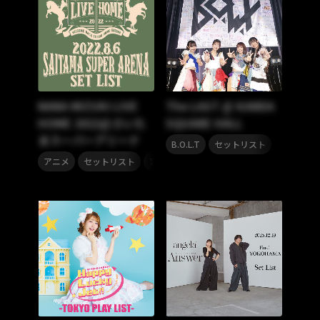
NANA MIZUKI LIVE
The LAST @ KANDA
HOME 2022@さいた
SQUARE HALL
まスーパーアリーナ
,
B.O.L.T
セットリスト
,
,
アニメ
セットリスト
宮野真守