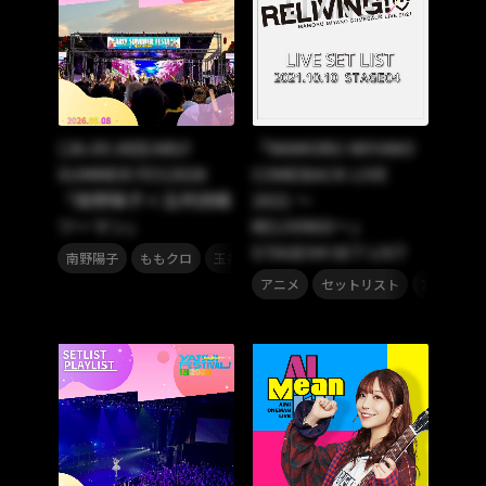
[26.05.08]EARLY
「MAMORU MIYANO
SUMMER FES2026
COMEBACK LIVE
「南野陽子×玉井詩織
2021 〜
ツーマン」
RELIVING!〜」
STAGE04 SET LIST
,
,
,
南野陽子
ももクロ
玉井詩織
ももいろクローバーZ
,
,
アニメ
セットリスト
宮野真守