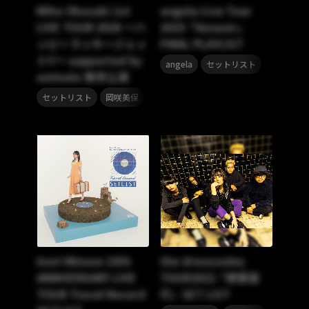
Miho Okasaki 1st
angela Live Tour
LIVE TOUR 2026 ～ハ
2025「Answer」
ッピーラッキージェッ
FINAL PLAYLIST
ト!!～ supported by
,
angela
セットリスト
animelo 東京公演
,
セットリスト
岡咲美保
Inori Minase 10th
the dresscodes
ANNIVERSARY LIVE
TOUR2022『戀愛遊
TOUR Travel Record
行』SET LIST