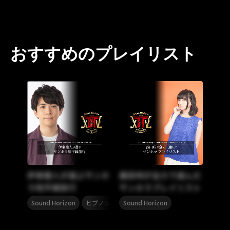
おすすめのプレイリスト
伊東健人が選ぶサンホ
藤田咲が全力で選んだ
ラ地平線旅行
サンホラプレイリスト
,
,
Sound Horizon
ヒプノシスマイク
Sound Horizon
ヒプマイ