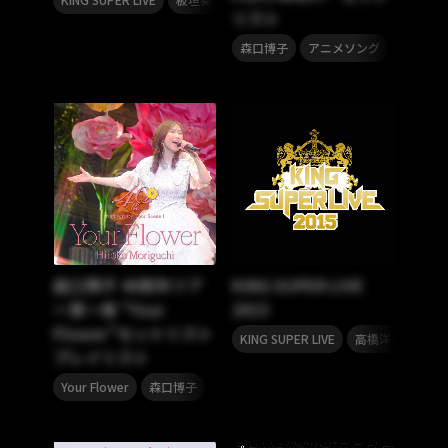
リスト
,
,
,
森口博子
アニメソング
アニメ
森口博子 40周年ツア
KING SUPER LIVE
ー第一章 “Your
2015
Flower”セットリスト
,
,
KING SUPER LIVE
高橋洋子
佐藤
プレイリスト
,
Your Flower
森口博子