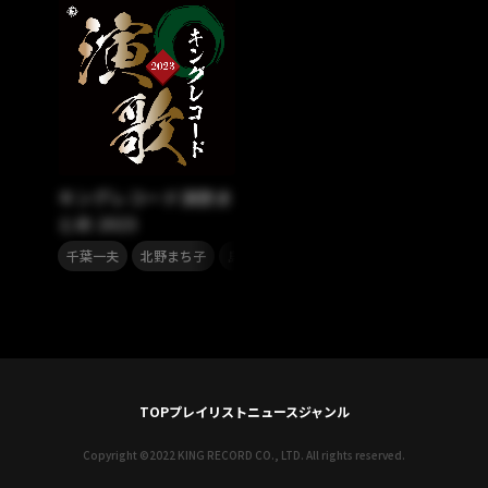
キングレコード演歌ま
とめ 2023
,
,
,
,
,
千葉一夫
北野まち子
島津悦子
水田竜子
岩出和也
井上
TOP
プレイリスト
ニュース
ジャンル
Copyright ©2022 KING RECORD CO., LTD. All rights reserved.