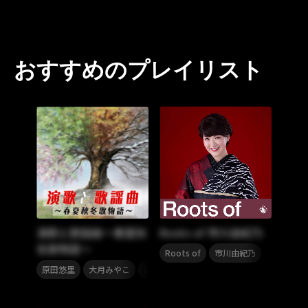
おすすめのプレイリスト
演歌と歌謡曲～春夏秋
Roots of 市川由紀乃
冬歌物語～
,
Roots of
市川由紀乃
,
,
,
,
,
原田悠里
大月みやこ
岩本公水
市川由紀乃
布施明
新川