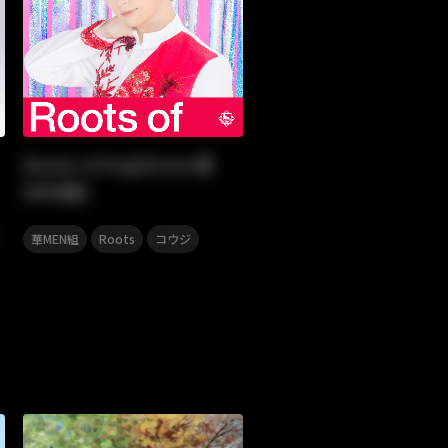
Roots of Koji(from 華
MEN組)
,
,
,
,
,
,
レビ小説
華MEN組
昭和ソング
Roots
名曲
コウジ
ヒット曲
歌謡曲