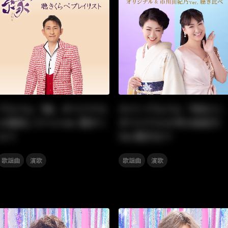
アルバム『縁』オリジナル
カバーアルバム『唄女Ⅴ』
＆福田こうへいver. 聴きく
オリジナル＆市川由紀乃
らべ
Ver.聴き比べ
,
,
,
,
安全地帯
Mr.Children
Mrs. GREEN APPLE
華MEN組
,
,
歌謡曲
演歌
歌謡曲
演歌