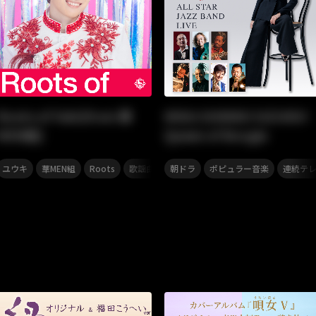
Roots of Yuki(from 華
MIKA SHINNO SIZUKO!
MEN組)
Queen of Boogie
,
,
,
,
,
ユウキ
華MEN組
Roots
歌謡曲
朝ドラ
ポピュラー音楽
連続テ
,
,
,
華MEN組
Roots
コウジ
歌謡曲