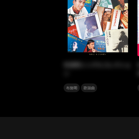
布施明シングルコレクショ
ン
,
布施明
歌謡曲