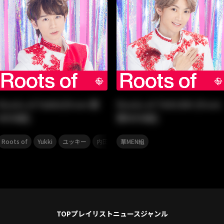
Roots of Yukki(from 華
Roots of TAKUMI (from
MEN組)
華MEN組)
,
,
,
,
,
,
,
Roots of
Yukki
ユッキー
内田結稀
華MEN組
工藤静香
TRF
MAX
鈴木
TOP
プレイリスト
ニュース
ジャンル