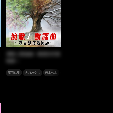
演歌と歌謡曲～春夏秋冬歌
物語～
,
,
,
,
,
,
原田悠里
大月みやこ
岩本公水
市川由紀乃
布施明
新川二朗