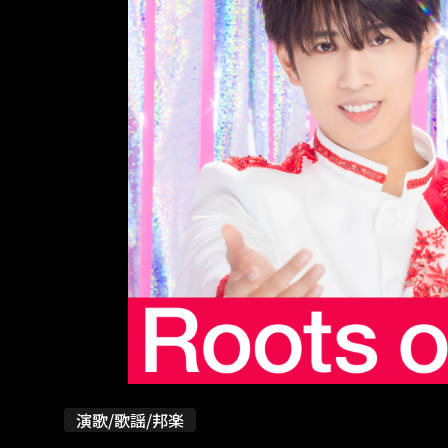
演歌/歌謡/邦楽