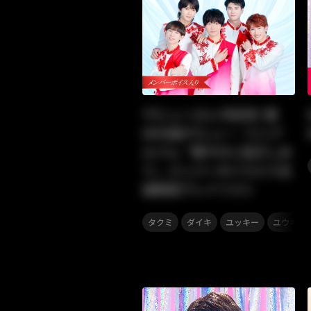
デビュー10ヶ月記念! 華
MEN組デビュー・ミニア
ルバム「華やかに抱きしめ
て」メンバーボイス入り全
曲解説プレイリスト
,
,
,
,
タクミ
ダイキ
ユッキー
ユウキ