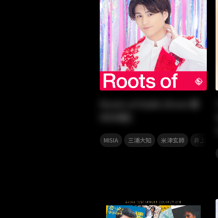
Roots of Daiki (from 華
MEN組)
,
,
,
MISIA
三浦大知
米津玄師
井上陽水