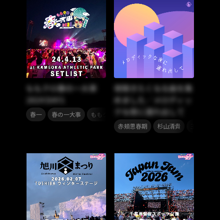
ももクロ春の一大事
夜聴きたくなる曲を集
2024 DAY1
めました／メロディッ
クな夜に連れ出して
,
,
,
春一
春の一大事
ももクロ
ももいろクローバーZ
,
,
,
赤頬思春期
杉山清貴
玉井詩織