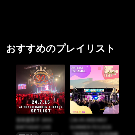
おすすめのプレイリスト
百田夏菜子 30th
[26.05.08]EARLY
BIRTHDAY LIVE
SUMMER FES2026
「南野陽子×玉井詩織
,
,