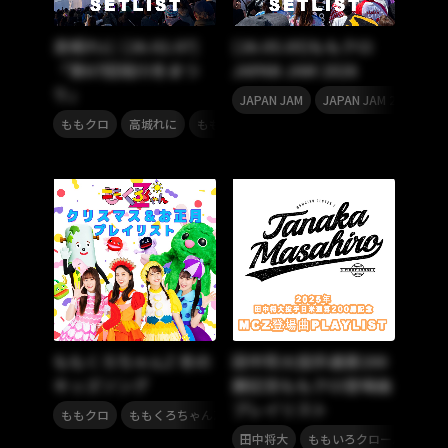
高城れに [26.02.07]
[26.05.05]ももクロ
「第67回旭川冬まつ
JAPAN JAM 2026
り」
,
,
JAPAN JAM
JAPAN JAM 2026
,
,
ももクロ
高城れに
ももいろクローバーZ
ももくろちゃんZ 冬の
田中将大投手通算200
キッズソング
勝記念ももクロ登場曲
プレイリスト
,
,
ももクロ
ももくろちゃんZ
ももいろクローバーZ
,
田中将大
ももいろクローバーZ