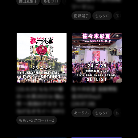
百田夏菜子
ももクロ
ももいろクローバーZ
ツーマン」
,
,
,
南野陽子
ももクロ
玉井詩織
[23.4.23] ももクロ春
佐々木彩夏 漫画博覧
の一大事2023 in 福山
会2024 Day2
市 〜笑顔のチカラ つ
(24.07.28)
なげるオモイ〜 DAY2
,
,
,
あーりん
ももクロ
佐々木彩夏
ももいろクローバーZ