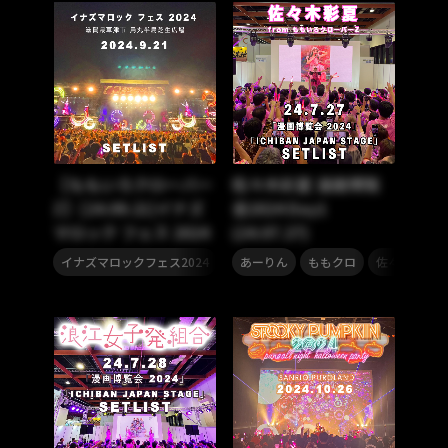
【ももいろクローバー
佐々木彩夏 漫画博覧
Z】[24.09.21]イナズ
会2024 Day1
マロック フェス 2024
(24.07.27)
,
,
,
,
,
,
イナズマロックフェス2024
イナズマロックフェス
あーりん
ももクロ
百田夏菜子
佐々木彩夏