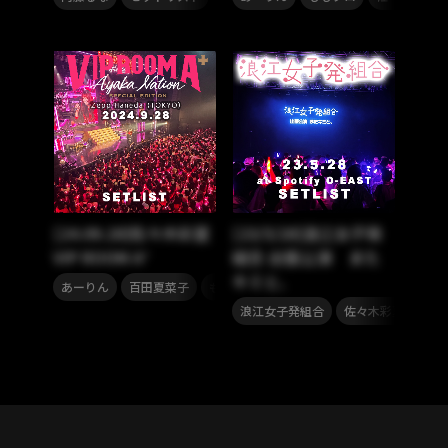
[24.09.28]佐々木彩夏
[23/5/28]浪江女子発
VIP ROOM A⁺
組合 出張公演 また
キミと、
,
,
,
,
,
あーりん
百田夏菜子
ももクロ
高城れに
佐々木彩夏
玉
,
,
浪江女子発組合
佐々木彩夏
もも