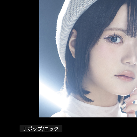
J-ポップ/ロック