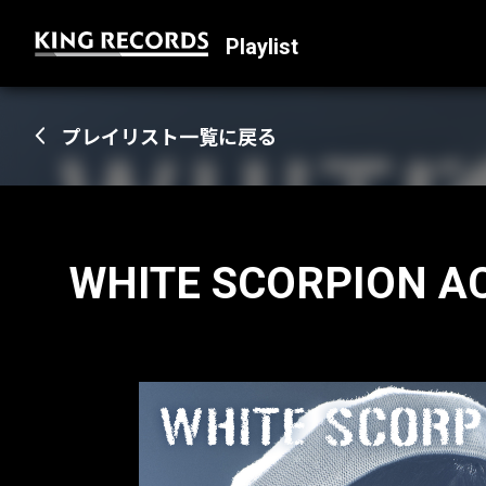
Playlist
プレイリスト一覧に戻る
WHITE SCORPI