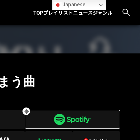
Japanese
TOP
プレイリスト
ニュース
ジャンル
しまう曲