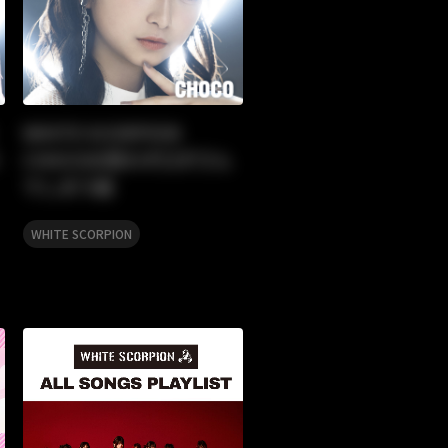
WHITE SCORPION
CHOCOの思わず口ずさん
でしまう曲
WHITE SCORPION