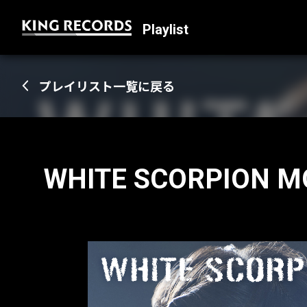
Playlist
プレイリスト一覧に戻る
WHITE SCORPI