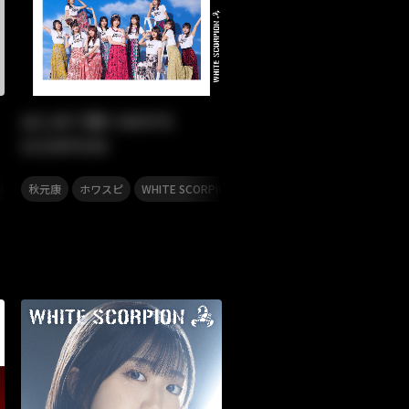
はじめて聴くWHITE
SCORPION
,
,
,
WHITE SCORPION
秋元康
ホワスピ
WHITE SCORPION
アイドル