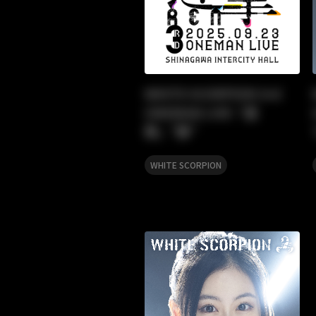
WHITE SCORPION 3rd
ONEMAN LIVE「連
撃」”静”
WHITE SCORPION