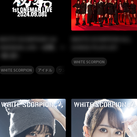
WHITE SCORPION 1st
WHITE SCORPION ALL
ONEMAN LIVE 〜初撃。〜
SONGS PLAYLIST
<第1部>
WHITE SCORPION
,
,
,
WHITE SCORPION
アイドル
ワンマンライブ
セトリ