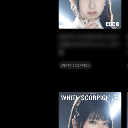
WHITE SCORPION COCO
の思わず口ずさんでしまう
曲
WHITE SCORPION