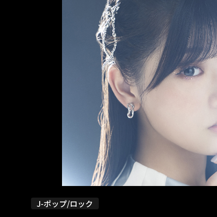
J-ポップ/ロック