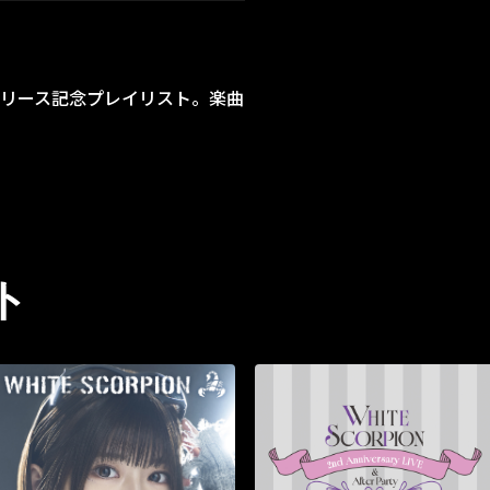
on』のリリース記念プレイリスト。楽曲
ト