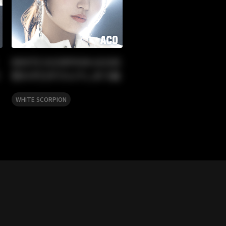
WHITE SCORPION ACOの
思わず口ずさんでしまう曲
WHITE SCORPION