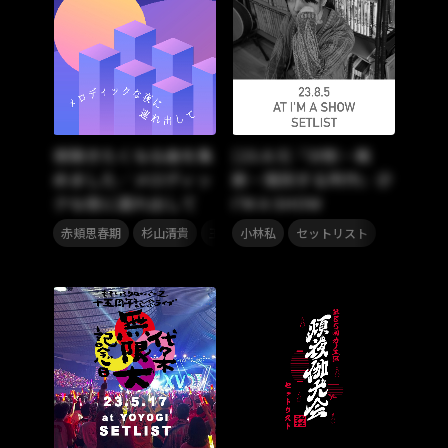
夜聴きたくなる曲を集
[23.8.5]『分割・裁
めました／メロディッ
断・隔別する所作』＠
クな夜に連れ出して
I’M A SHOW
,
,
,
,
,
赤頬思春期
杉山清貴
玉井詩織
小林私
ユッコ・ミラー
セットリスト
ENVii GABR