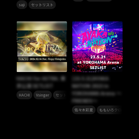
,
saji
セットリスト
HACHI for ASTRA. 東
[23.5.21]AYAKA
京公演 SETLIST
NATION 2023 in
YOKOHAMA Arena ～
,
,
HACHI
Vsinger
セットリスト
FRIENDS～
,
,
佐々木彩夏
ももいろクローバーZ