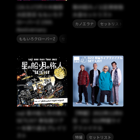
[23.5.17]代々木無限
第85回カノエ区煩夜伽
大記念日 ももいろク
大会セットリスト
ローバーZ 15th
,
カノエラナ
セットリスト
Anniversary
,
ももいろクローバーZ
セットリスト
saji 星の船と月の旅人
【特撮】2022年12月6
SETLIST 東名阪ツア
日（火）022特撮ライ
ーを振り返るプレイリ
ブファイナル
スト
,
特撮
セットリスト