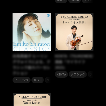
白鳥英美子 ヒーリン
KENTA（TSUKEMEN）
グヴォイスによる、ク
選曲『マイライフ
ラシック曲カバーセレ
2023』
クション
,
,
KENTA
クラシック
フュージョ
,
,
ヒーリング
カバー
クラシック