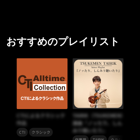
おすすめのプレイリスト
CTIによるクラシック
TAIRIK（TSUKEMEN）
作品
選曲『ノッたり、しん
みり聴いたり』
,
CTI
クラシック
,
,
,
作業用
TAIRIK
クラシック
フ