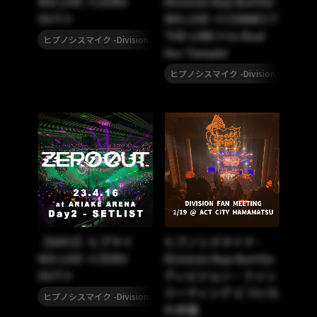
9th LIVE ≪ZERO
Division Rap Battle-
OUT≫
8th LIVE ≪CONNECT
THE LINE≫to Bad
,
ヒプノシスマイク -Division Rap Battle-
セットリスト
Ass Temple
ヒプノシスマイク -Division Rap Battl
【DAY2】ヒプマイ
ヒプノシスマイク -
9th LIVE ≪ZERO
Division Rap Battle-
OUT≫
ディビジョン・ファン
ミーティング どついた
,
ヒプノシスマイク -Division Rap Battle-
セットリスト
れ本舗