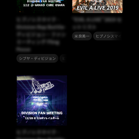
ヒプノシスマイク -
“EVIL A LIVE”2019 セ
Division Rap Battle-
ットリスト
ディビジョン・ファン
,
米良美一
ヒプノシスマイク -D.R.B- (Div
ミーティング Fling
Posse
,
,
シブヤ・ディビジョン
ヒプノシスマイク -Division Rap Battle-
ヒプノシスマイク -