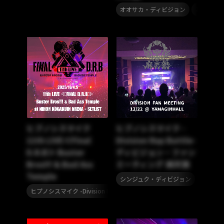
,
オオサカ・ディビジョン
どついた
ヒプノシスマイク
ヒプノシスマイク -
11th LIVE≪Final
Division Rap Battle-
D.R.B≫ Buster
ディビジョン・ファン
Bros!!! & Bad Ass
ミーティング 麻天狼
Temple
,
シンジュク・ディビジョン
麻天狼
,
ヒプノシスマイク -Division Rap Battle-
セットリスト