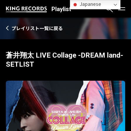
Japanese
Playlist
プレイリスト一覧に戻る
蒼井翔太 LIVE Collage -DREAM land-
SETLIST