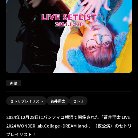
声優
セトリプレイリスト
蒼井翔太
セトリ
2024年12月28日にパシフィコ横浜で開催された「蒼井翔太 LIVE
2024 WONDER lab.Collage -DREAM land-」（夜公演）のセトリ
プレイリスト！