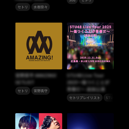
,
セトリ
水樹奈々
宮野真守 AMAZING!
STU48 Live Tour
SETLIST
2025〜傷つくことが
青春だ〜 追加公演
,
セトリ
宮野真守
,
,
セトリプレイリスト
STU48
セ