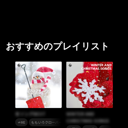
おすすめのプレイリスト
冬ソングBEST
WINTER AND
CHRISTMAS SONGS
,
,
,
,
,
≠ME
ももいろクローバーZ
蒼井翔太
丘みどり
AKB48
s
,
,
,