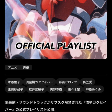
アニメ
声優
水谷優子
流星機ガクセイバー
影山ヒロノブ
折笠愛
玉川紗己子
松井菜桜子
美野春樹
佐々木望
林原めぐみ
主題歌・サウンドトラックがサブスク解禁された『流星ガクセイ
バー』の公式プレイリスト公開。