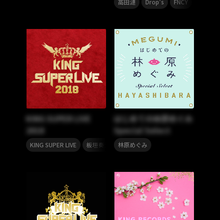
高田漣
Drop's
FNCY
INORAN
KING SUPER LIVE
はじめての林原めぐみ
2018
Special Select
,
,
,
,
KING SUPER LIVE
板垣奏太郎
林原めぐみ
ミス・モノクローム
can/goo