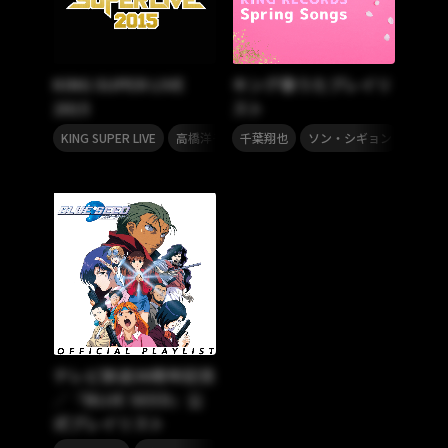
KING SUPER LIVE
キング春うたプレイリ
2015
スト
,
,
,
,
,
,
KING SUPER LIVE
高橋洋子
千葉翔也
佐藤聡美
ソン・シギョン
小松未可子
every
Bimi
i
テレビ放送30周年記念
／『BLUE SEED』公
式プレイリスト
,
,
,