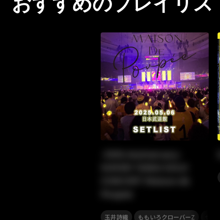
おすすめのプレイリス
-30th Anniversary-
SHIORI TAMAI SOLO
CONCERT Maison de
Poupee
,
,
玉井詩織
ももいろクローバーZ
セト