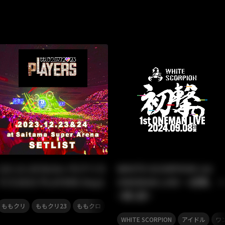
[23.12.23]ももいろクリス
WHITE SCORPION 1st
マス2023 PLAYERS Day1
ONEMAN LIVE 〜初撃。
<第1部>
,
,
,
ももクリ
ももクリ23
ももクロ
ももいろクローバーZ
,
,
WHITE SCORPION
アイドル
ワ