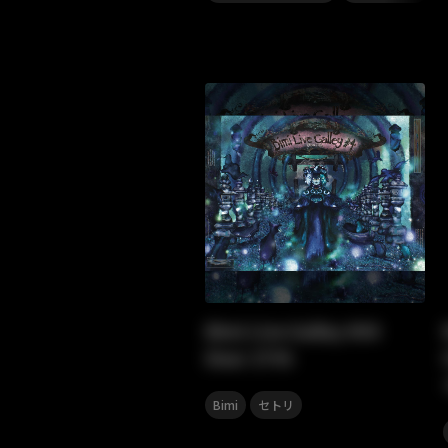
Bimi Live Galley #04
Dear 27th
,
Bimi
セトリ