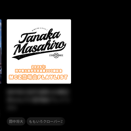
田中将大投手通算200勝記
念ももクロ登場曲プレイリ
スト
ットリスト
,
田中将大
ももいろクローバーZ