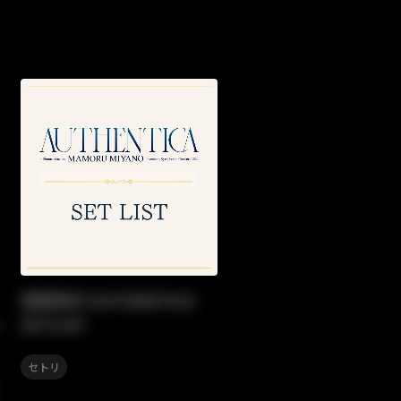
宮野真守 AUTHENTICA
〜
SETLIST
セトリ
,
ンマンライブ
セトリ