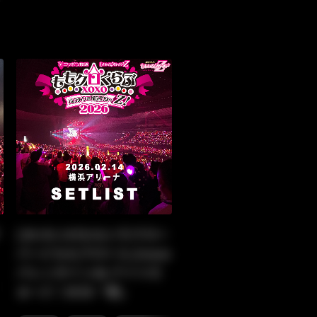
[26.02.14]ももいろクロー
バーZ ももクロくらぶxoxo
バレンタインde ナイトだ
,
,
,
,
高城れに
佐々木彩夏
玉井詩織
ももいろクローバーZ
ぁ〜Z！2026「裏」