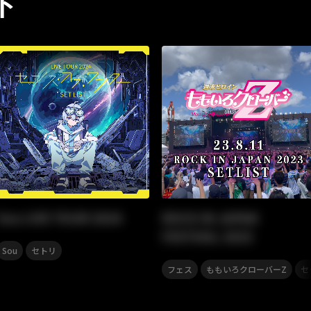
ト
Sou LIVE TOUR 2024
ROCK IN JAPAN
FESTIVAL 2023
,
Sou
セトリ
,
,
フェス
ももいろクローバーZ
セ
リ