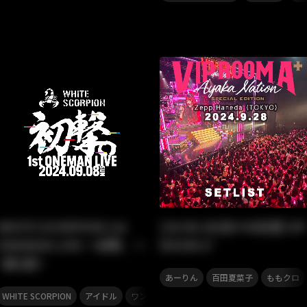
WHITE SCORPION 1st
[24.09.28]佐々木彩夏 VIP
ONEMAN LIVE 〜初撃。〜
ROOM A⁺
<第2部>
,
,
あーりん
百田夏菜子
ももクロ
,
,
,
WHITE SCORPION
アイドル
ワンマンライブ
セトリ