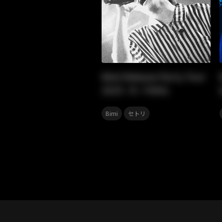
Bimi Release Party Tour
2025 -Ｒ- FINAL
,
Bimi
セトリ