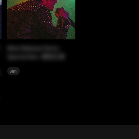
Bimi Release Party -
Special Box- 愛知公演
Bimi
,
Redhair Rosy
小林私