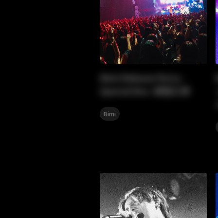
Bimi Release Party -
Special Box- 新宿公演
Bimi