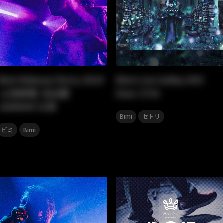
Bimi Release Party 2024
Bimi Live Galley #04
-心色相環- 名古屋
Dear 27th
JAMMIN’公演
,
Bimi
セトリ
,
ビミ
Bimi