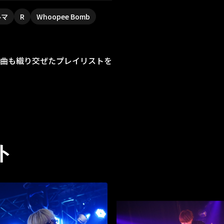
ルマ
R
Whoopee Bomb
の楽曲も織り交ぜたプレイリストを
ト