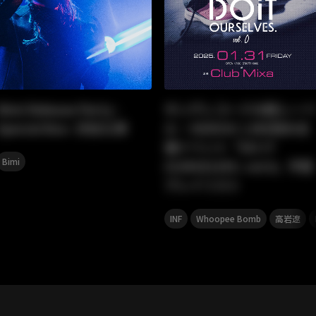
Bimi Release Party -
キングレコードの新レーベ
Special Box- 渋谷公演
ル・HEROIC LINE初の主
催イベント「DO IT
Bimi
OURSELVES. vol.0」予習
プレイリスト
,
,
,
INF
Whoopee Bomb
高岩遼