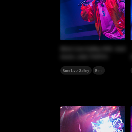
Bimi Live Galley #08 -2nd
Anniv. side TOKYO-
,
Bimi Live Galley
Bimi