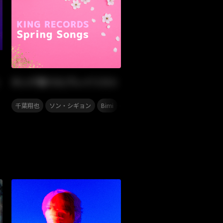
キング春うたプレイリスト
,
,
,
,
,
,
千葉翔也
ソン・シギョン
Bimi
小林私
イヤホンズ
angela