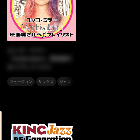
ユッコ・ミラー
『Ambivalent』原曲聴き
比べプレイリスト
,
,
,
,
雄介
フュージョン
JAZZ
ジャズ
サックス
ジャズ