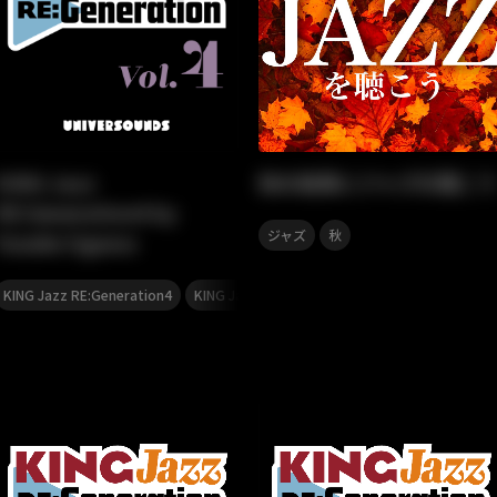
KING Jazz
秋の夜長にジャズを聴こう
RE:Generation4 by
,
ジャズ
秋
Yusuke Ogawa
,
,
,
KING Jazz RE:Generation4
KING Jazz RE:Generation
JAZZ
ジャズ