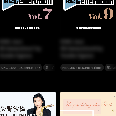
KING Jazz
KING Jazz
RE:Generation7 by
RE:Generation9 by
Yusuke Ogawa
Yusuke Ogawa
,
,
,
,
,
,
ジョン
KING Jazz RE:Generation7
TSUKEMEN
ジャズ
尾川雄介
KING Jazz RE:Generation9
JAZZ
ジャズ
尾川