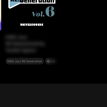
KING Jazz
RE:Generation6 by
Yusuke Ogawa
ジャズ
,
KING Jazz RE:Generation
尾川雄介