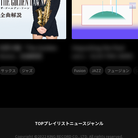
矢野沙織『The Golden
Unpacking the Past
Dawn』全曲解説
vol.1：ELECTRIC BIRD
,
,
,
,
サックス
ジャズ
Fusion
JAZZ
フュージョン
TOP
プレイリスト
ニュース
ジャンル
Copyright ©2022 KING RECORD CO., LTD. All rights reserved.