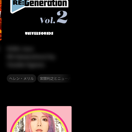
KING Jazz
RE:Generation2 by
Yusuke Ogawa
,
,
,
ヘレン・メリル
宮間利之とニューハード・オーケストラ
沢井忠夫