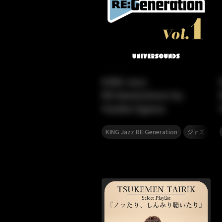
KING Jazz
RE:Generation1 by
Yusuke Ogawa
,
KING Jazz RE:Generation
ジャズ