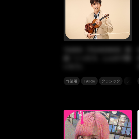
TAIRIK（TSUKEMEN）選
曲『ノッたり、しんみり聴
いたり』
,
,
,
作業用
TAIRIK
クラシック
フュー