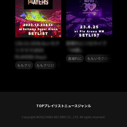
[23.12.23]ももいろク
高城れにソロライブ
リスマス2023
「30祭」
PLAYERS Day1
,
,
高城れに
ももいろクローバーZ
,
,
,
ももクリ
ももクリ23
ももクロ
ももいろクローバーZ
TOP
プレイリスト
ニュース
ジャンル
Copyright ©2022 KING RECORD CO., LTD. All rights reserved.