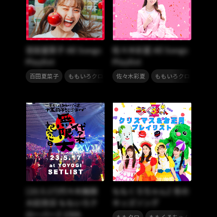
百田夏菜子 All Songs
佐々木彩夏 All Songs
Playlist
Playlist
,
,
百田夏菜子
ももいろクローバーZ
佐々木彩夏
ももいろクローバーZ
[23.5.17]代々木無限
ももくろちゃんZ 冬の
大記念日 ももいろク
キッズソング
ローバーZ 15th
,
,
ももクロ
ももくろちゃんZ
もも