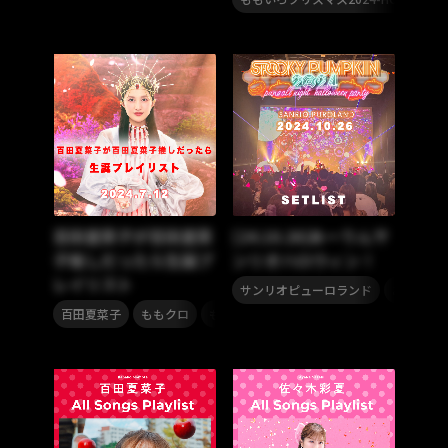
百田夏菜子が百田夏菜
[24.10.26]あーりんサ
子推しだったら生誕プ
ンリオハロウィン！
レイリスト
,
サンリオピューロランド
あーりん
,
,
百田夏菜子
ももクロ
ももいろクローバーZ