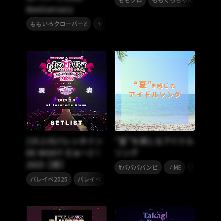
Anniversary
,
ももいろクローバーZ
セットリスト
[25.2.9]バレンタイン
”夏”を感じるアイドル
DE NIGHT だぁ～Z！
ソング
2025【表】
,
,
#ババババンビ
≠ME
ももいろク
,
,
,
バレイベ2025
バレイベ
ももクロ
ももいろクローバーZ