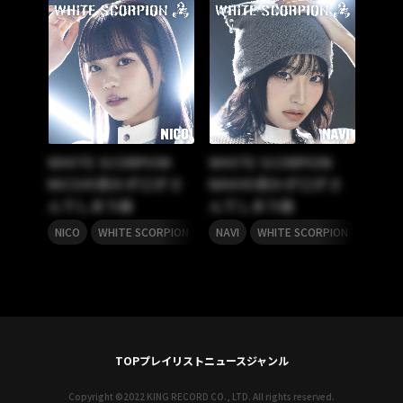
WHITE SCORPION
WHITE SCORPION
NICOの思わず口ずさ
NAVIの思わず口ずさ
んでしまう曲
んでしまう曲
,
,
NICO
WHITE SCORPION
NAVI
WHITE SCORPION
TOP
プレイリスト
ニュース
ジャンル
Copyright ©2022 KING RECORD CO., LTD. All rights reserved.