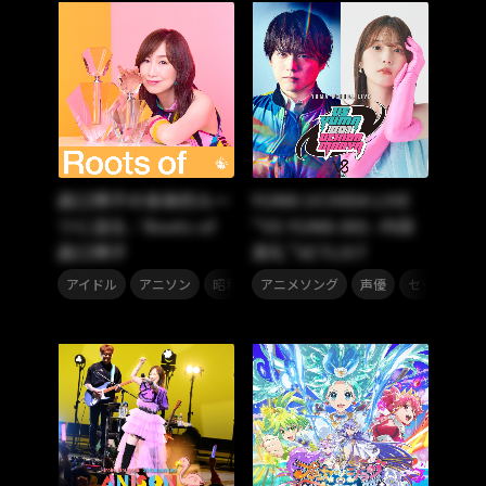
森口博子の音楽的ルー
YUMA UCHIDA LIVE
ツに迫る／Roots of
“VS YUMA 001- 内田
森口博子
真礼”SETLIST
,
,
,
,
,
アイドル
アニソン
昭和ソング
アニメソング
ポップス
声優
セットリスト