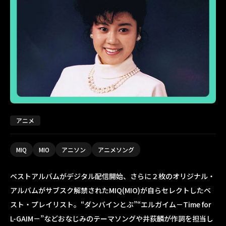
アニメ
MIQ
MIO
アニソン
アニメソング
ベストアルバムがデジタル配信開始、さらに２枚のオリジナル・
アルバムがサブスク解禁されたMIQ(MIO)が自らセレクトしたベ
スト・プレイリスト。“ダンバインとぶ”“エルガイム－Time for
L-GAIM－”などおなじみのテーマソングや井荻麟が作詞を担当し