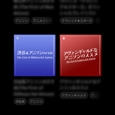
萌え声アニソンのすす
TVアニメ「クラシッ
め (The First of Moe
ク★スターズ」オフィ
Anison)
シャルプレイリスト
,
,
アニソン
アニメソング
クラシック★スターズ
アニメソン
渋谷系アニソンのすす
アヴァンギャルドなア
め(The First of
ニソンのススメ
Shibuya-kei Anison)
,
アヴァンギャルド
アニソン
,
渋谷系
アニソン