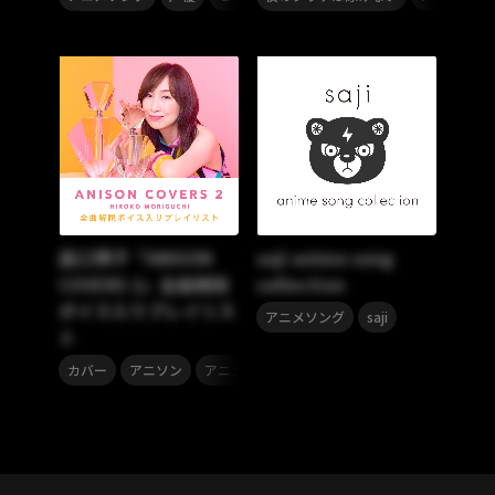
森口博子「ANISON
saji anime song
COVERS 2」全曲解説
collection
ボイス入りプレイリス
,
アニメソング
saji
ト
,
,
カバー
アニソン
アニメソング