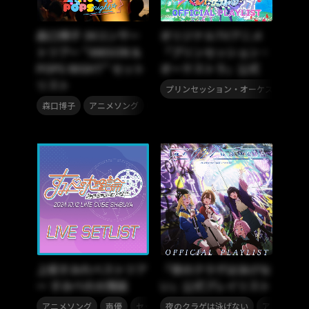
森口博子 39コンサー
オリジナルTVアニメ
トツアー “ANISON &
「プリンセッション・
POPS NIGHT” セット
オーケストラ」公式
リスト
,
プリンセッション・オーケストラ
,
,
,
森口博子
アニメソング
アニメ
セットリスト
上坂すみれベストツア
「夜のクラゲは泳げな
ー すみぺの大理論
い」公式プレイリスト
,
,
,
,
アニメソング
声優
セットリスト
夜のクラゲは泳げない
上坂すみれ
アニメソン