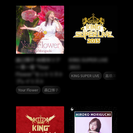
森口博子 40周年ツア
KING SUPER LIVE
ー第一章 “Your
2015
Flower”セットリスト
,
,
KING SUPER LIVE
高橋洋子
佐藤
プレイリスト
,
Your Flower
森口博子