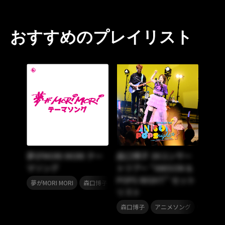
おすすめのプレイリスト
夢がMORI MORI テー
森口博子 39コンサー
マソング
トツアー “ANISON &
POPS NIGHT” セット
,
夢がMORI MORI
森口博子
リスト
,
,
,
森口博子
アニメソング
アニメ