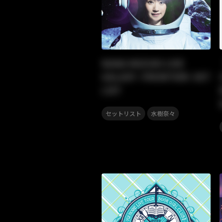
NANA MIZUKI LIVE
GALAXY -FRONTIER- SET
LIST
,
セットリスト
水樹奈々