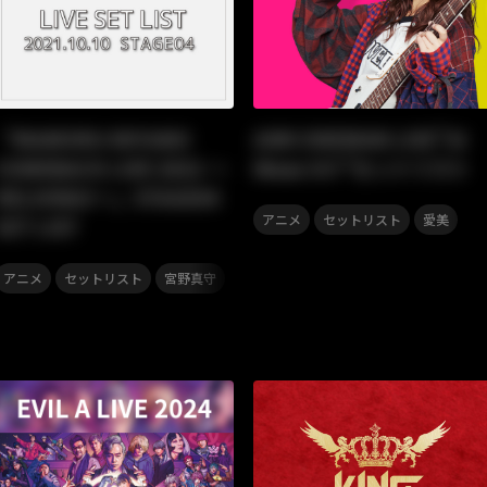
「MAMORU MIYANO
AIMI ONEMAN LIVE”AI
COMEBACK LIVE 2021 〜
Mean It!!”セットリスト
RELIVING!〜」STAGE04
,
,
アニメ
セットリスト
愛美
SET LIST
,
,
アニメ
セットリスト
宮野真守