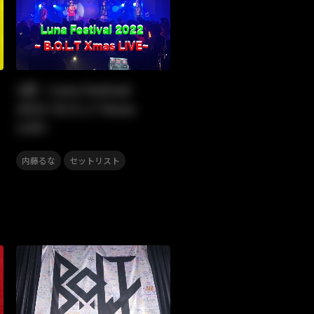
1部：Luna Festival
2022~B.O.L.T Xmas
LIVE~
,
内藤るな
セットリスト