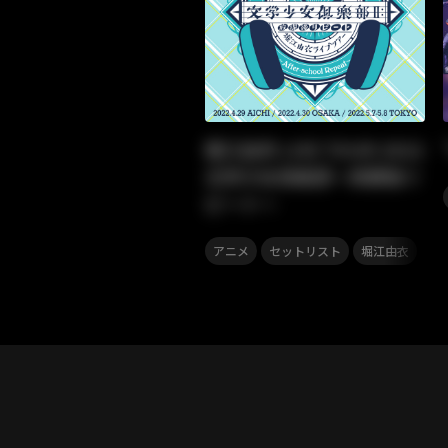
堀江由衣 LIVE TOUR 2022
文学少女倶楽部～放課後リ
ピート～
,
,
アニメ
セットリスト
堀江由衣