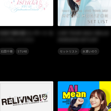
石田千穂卒業コンサート セ
LIVE TOUR 2021 HELLO
トリプレイリスト
HORIZON SETLIST
,
,
石田千穂
STU48
セットリスト
水瀬いのり