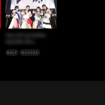
The LAST @ KANDA
SQUARE HALL
,
,
,
,
,
,
ス・モノクローム
can/goo
Prits
高橋洋子
小倉 唯
森口博子
鮎
,
B.O.L.T
セットリスト