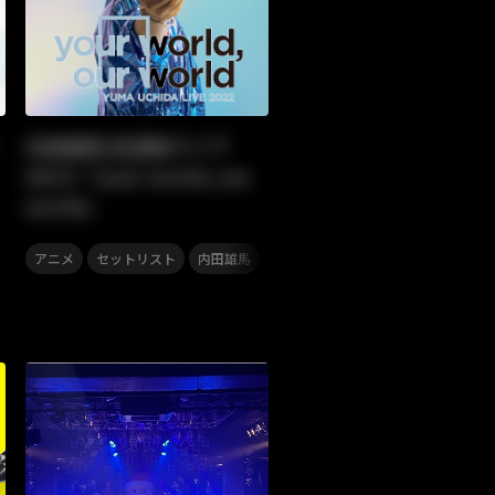
内田雄馬 武道館ライブ
DAY2「your world, our
world」
,
,
アニメ
セットリスト
内田雄馬