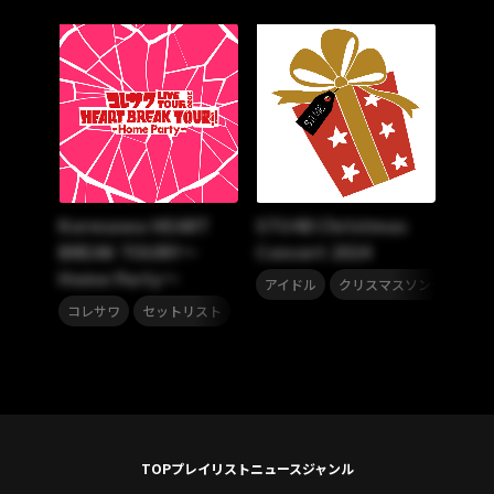
Koresawa HEART
STU48 Christmas
BREAK TOUR!!～
Concert 2024
Home Party～
,
,
アイドル
クリスマスソング
STU
,
コレサワ
セットリスト
TOP
プレイリスト
ニュース
ジャンル