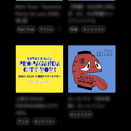
Rain Tree『Summer
【特撮】2022年12月6
Party for you 2026』
日（火）022特撮ライ
第1部
ブファイナル
,
,
,
,
Rain Tree
アイドル
セトリプレイリスト
特撮
セットリスト
セットリスト
上坂すみれの
カノエラナ「四年想
PROPAGANDA CITY
歌」セットリスト
2021
セットリスト
,
,
アニメ
セットリスト
上坂すみれ