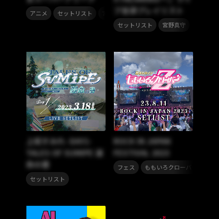
ブ音源プレイリスト
,
,
アニメ
セットリスト
宮野真守
,
セットリスト
宮野真守
上坂すみれ -DAY1-
ROCK IN JAPAN
TALES OF SUMIPE 運
FESTIVAL 2023
命の書
,
,
フェス
ももいろクローバーZ
セ
セットリスト