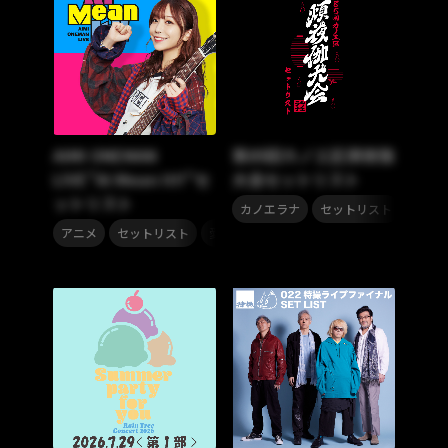
AIMI ONEMAN
第85回カノエ区煩夜伽
LIVE”AI Mean It!!”セ
大会セットリスト
ットリスト
,
カノエラナ
セットリスト
,
,
アニメ
セットリスト
愛美