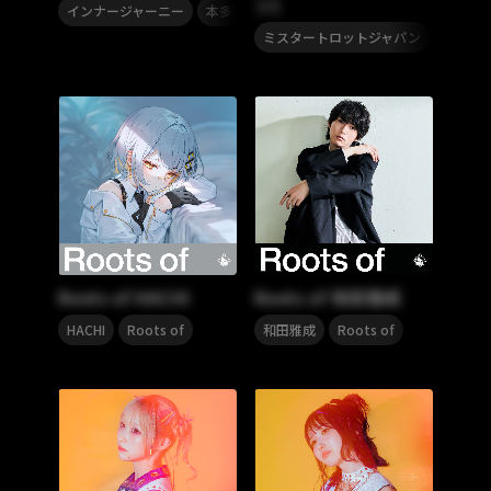
ン)
,
,
インナージャーニー
本多秀
Roots of
,
ミスタートロットジャパン
牛島隆
Roots of HACHI
Roots of 和田雅成
,
,
HACHI
Roots of
和田雅成
Roots of