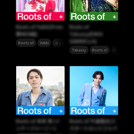
Roots of Yukki(from
Roots of
華MEN組)
Takassy(ENVii
GABRIELLA)
,
,
,
,
,
,
Roots of
Yukki
ユッキー
内田結稀
工藤静香
TRF
MA
,
,
Takassy
Roots of
ENVii GABR
Roots of 本多 秀 (イ
Roots of 牛島隆太(ミ
ンナージャーニー)
スタートロットジャパ