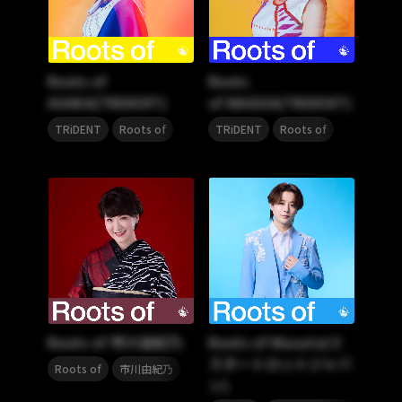
Roots of
Roots
ASAKA(TRiDENT)
of NAGISA(TRiDENT)
,
,
TRiDENT
Roots of
TRiDENT
Roots of
Roots of 市川由紀乃
Roots of Masato(ミ
スタートロットジャパ
,
Roots of
市川由紀乃
ン)