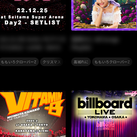
[22.12.25] ももいろクリス
高城れに All Songs
マス2022 ~LOVE~ DAY2
Playlist
,
,
,
クローバーZ
ももいろクローバーZ
クリスマス
セットリスト
高城れに
ももいろクローバーZ