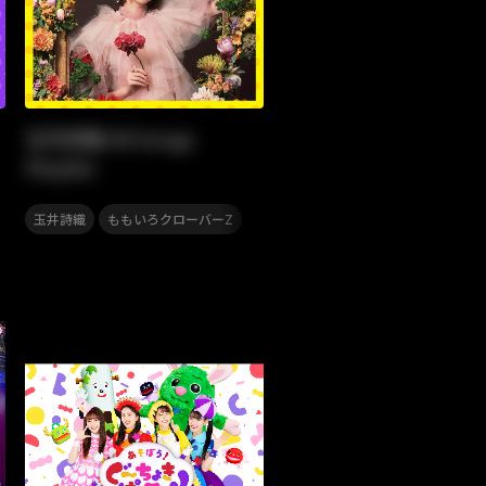
玉井詩織 All Songs
Playlist
,
玉井詩織
ももいろクローバーZ