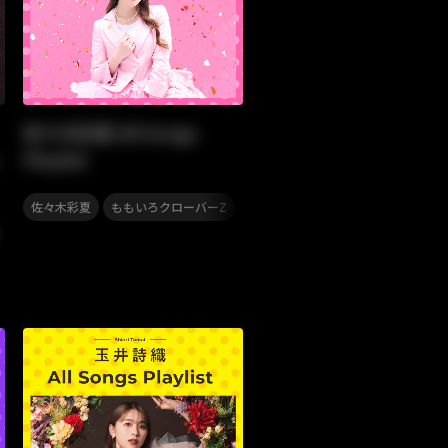
佐々木彩夏 All Songs
Playlist
,
佐々木彩夏
ももいろクローバーZ
,
,
,
,
,
並児童合唱団
ももいろクローバーZ
ハナレグミ
KIRINJI
Yogee New Waves
odol
大瀧詠