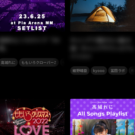
高城れにソロライブ「30
キャンプで聴きたい曲34
祭」
選！キャンプサウンズプレ
イリスト
,
,
高城れに
ももいろクローバーZ
セットリスト
,
,
,
,
,
,
,
,
,
ックフェス
百田夏菜子
ももクロ
高城れに
細野晴臣
佐々木彩夏
kyooo
冨田ラボ
玉井詩織
杉