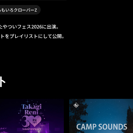
ももいろクローバーZ
たやついフェス2026に出演。
リストをプレイリストにして公開。
ト