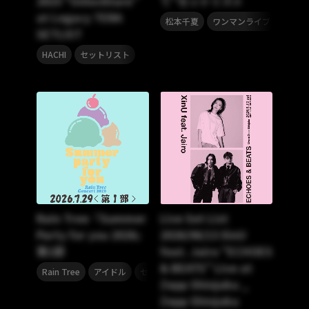
2025 “Unlockture”
て”セットリスト
at Legacy TERA
,
,
松本千夏
ワンマンライブ
セット
SETLIST
,
HACHI
セットリスト
Rain Tree『Summer
Live Set List
Party for you 2026』
2026/06/13 XinU
第1部
feat. Jairo “ECHOES
& BEATS” Live at
,
,
,
Rain Tree
アイドル
セトリプレイリスト
セットリスト
Zepp Shinjuku _
Zepp Shinjuku