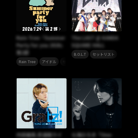
Rain Tree『Summer
The LAST @ KANDA
Party for you 2026』
SQUARE HALL
第2部
,
B.O.L.T
セットリスト
,
,
,
Rain Tree
アイドル
セトリプレイリスト
セットリスト
内田雄馬 武道館ライ
七海ひろき「One-