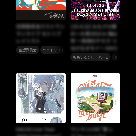
空想委員会ラストワン
[23.4.22] ももクロ春
マンライブ セトリプ
の一大事2023 in 福山
レイリスト
市 〜笑顔のチカラ つ
なげるオモイ〜 DAY1
,
空想委員会
セットリスト
,
ももいろクローバーZ
セットリスト
HACHI Live Tour
ワンマンLIVE”歌っ