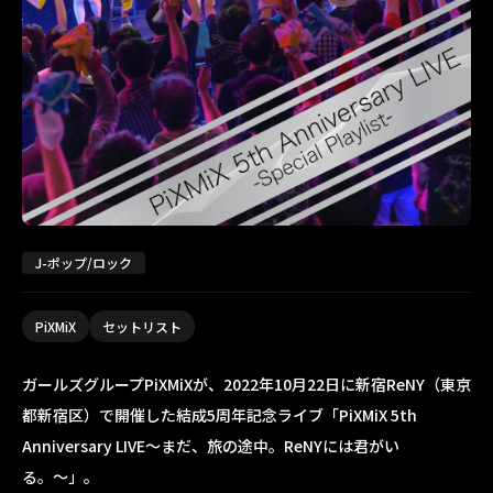
J-ポップ/ロック
PiXMiX
セットリスト
ガールズグループ
PiXMiX
が、2022年10月22日に新宿ReNY（東京
都新宿区）で開催した結成5周年記念ライブ
「PiXMiX 5th
Anniversary LIVE〜まだ、旅の途中。ReNYには君がい
る。〜」
。