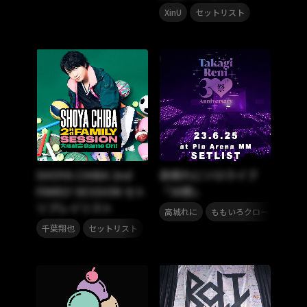
,
XinU
セットリスト
SHOYA CHIBA 2nd
高城れにソロライブ
FAMILY SESSION セト
「30祭」
リプレイリスト
,
,
高城れに
ももいろクローバーZ
,
千葉翔也
セットリスト