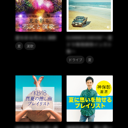
夏を彩る花火と演歌
SUMMER DRIVIN’～夏
ドラ専用爽快インスト
,
夏
演歌
集～
,
ドライブ
夏
AKB48 真夏の推し曲
神保彰厳選 夏に思い