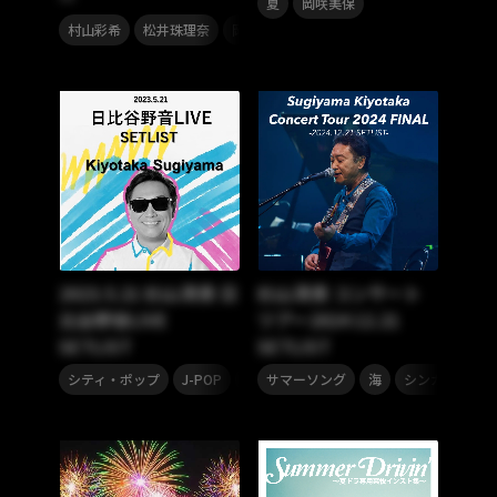
夏
岡咲美保
,
,
,
,
,
村山彩希
松井珠理奈
岡田奈々
カバー
平成ソング
ヒッ
2023.5.21 杉山清貴 日
杉山清貴 コンサート
比谷野音LIVE
ツアー2024 12.21
SETLIST
SETLIST
,
,
,
,
,
,
シティ・ポップ
J-POP
80年代
サマーソング
90年代
海
夏
シンガーソング