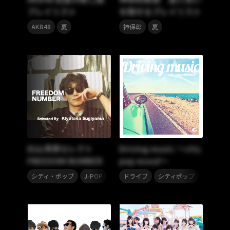
プレイリスト
を馳せるプレイリスト
,
,
AKB48
夏
神保彰
夏
杉山清貴セレクト
Driving music ～city
FREEDOM NUMBER
pop mood～
,
,
,
,
,
,
シティ・ポップ
J-POP
80年代
ドライブ
90年代
シティポップ
夏
夏