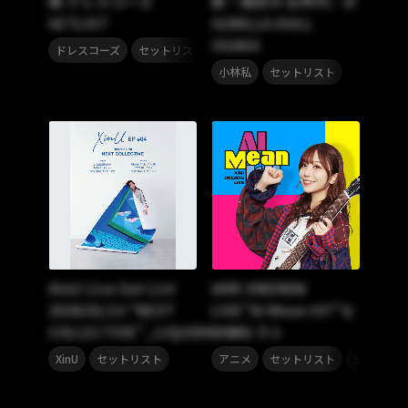
陽 ドレスコーズ
断・隔別する所作』＠
SETLIST
GORILLA HOLL
OSAKA
,
ドレスコーズ
セットリスト
,
小林私
セットリスト
XinU Live Set List
AIMI ONEMAN
2026/01/13 “NEXT
LIVE”AI Mean It!!”セ
COLLECTIVE”_LIQUIDROOM
ットリスト
,
,
,
XinU
セットリスト
アニメ
セットリスト
愛美