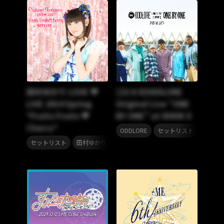
田村ゆかり LOVE ♥
[23.9.9]ODDLORE
LIVE 2014 Spring
Original Live “ONE
*Fruits Fruits ♥
BY ONE” at WWW X
Cherry*
,
ODDLORE
セットリスト
,
セットリスト
田村ゆかり