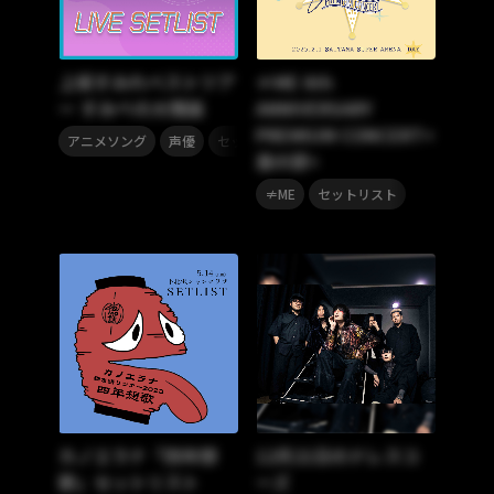
上坂すみれベストツア
≠ME 6th
ー すみぺの大理論
ANNIVERSARY
PREMIUM CONCERT<
,
,
,
アニメソング
声優
セットリスト
上坂すみれ
昼の部>
,
≠ME
セットリスト
カノエラナ「四年想
12月21日のドレスコ
歌」セットリスト
ーズ