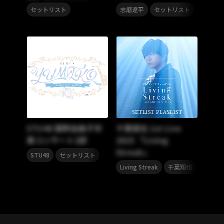
,
,
セットリスト
志磨遼平
セットリスト
冬
STU48 瀧野由美子卒
千葉翔也 1st Live
業コンサート2部
2025 「Living
Streak」
,
STU48
セットリスト
,
,
Living Streak
千葉翔也
セット