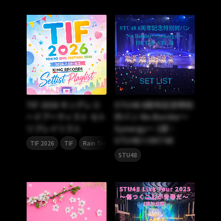
TIF 2026 キングレコ
STU48 8周年記念特別
ードアーティスト セト
対バン No Border〜
リプレイリスト
Synergy〜 1部：
STU48×HKT48
,
,
,
,
,
TIF 2026
TIF
Rain Tree
WHITE SCORPION
アイドル
柏
STU48