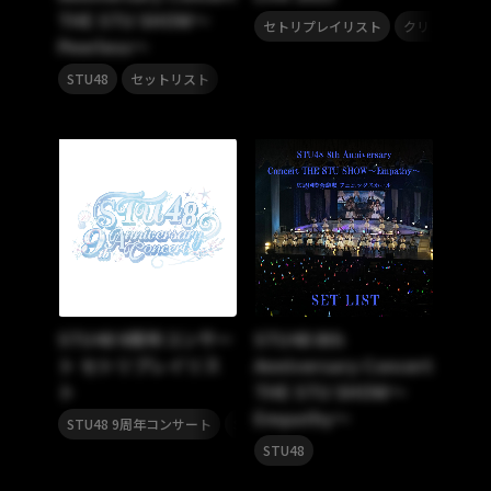
THE STU SHOW～
,
,
セトリプレイリスト
クリスマス
Peerless～
,
STU48
セットリスト
STU48 9周年コンサー
STU48 8th
ト セトリプレイリス
Anniversary Concert
ト
THE STU SHOW〜
Empathy〜
,
STU48 9周年コンサート
STU48
STU48