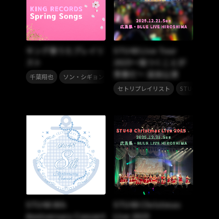
キング春うたプレイリ
STU48 Live Tour
スト
2025〜傷つくことが
青春だ〜 追加公演
,
,
,
,
,
千葉翔也
ソン・シギョン
Bimi
小林私
イヤホンズ
angel
,
,
セトリプレイリスト
STU48
セ
STU48 8th
STU48 Christmas
Anniversary Concert
Live 2025