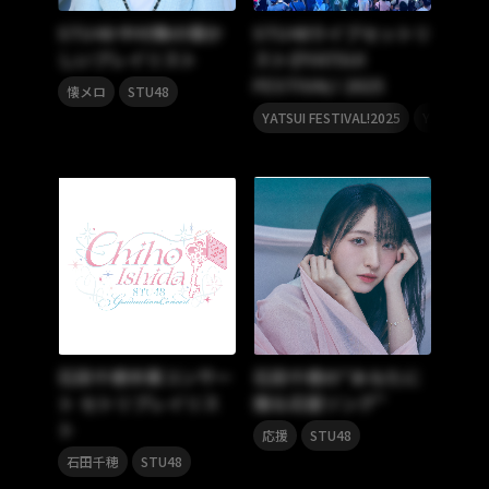
STU48 中村舞の懐か
STU48ライブセットリ
しいプレイリスト
スト＠YATSUI
FESTIVAL! 2025
,
懐メロ
STU48
,
YATSUI FESTIVAL!2025
YATSUI FE
石田千穂卒業コンサー
石田千穂の“あなたに
ト セトリプレイリス
贈る応援ソング”
ト
,
応援
STU48
,
石田千穂
STU48