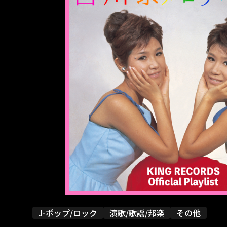
J-ポップ/ロック
演歌/歌謡/邦楽
その他