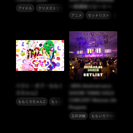
～放課後リピート～
,
,
,
アイドル
クリスマスソング
STU48
セットリスト
,
,
アニメ
セットリスト
堀江由衣
ベスト・オブ・ももく
-30th Anniversary-
ろちゃんZ
SHIORI TAMAI SOLO
CONCERT Maison de
,
ももくろちゃんZ
ももいろクローバーZ
Poupee
,
,
玉井詩織
ももいろクローバーZ