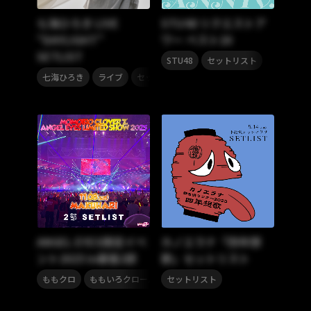
七海ひろき LIVE
STU48 リクエストア
“DAYLIGHT”
ワー ベスト20
SETLIST
,
STU48
セットリスト
,
,
七海ひろき
ライブ
セットリスト
ANGEL EYES限定イベ
カノエラナ「四年想
ント2025 in幕張2部
歌」セットリスト
,
ももクロ
ももいろクローバーZ
セットリスト