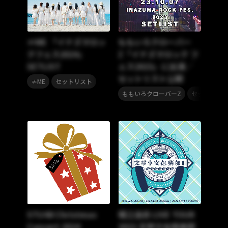
≠ME 「イナズマロッ
ももいろクローバー
クフェス2024」
Z「イナズマロック フ
SETLIST
ェス2023」に出演／
セットリスト公開
,
≠ME
セットリスト
,
ももいろクローバーZ
セットリスト
STU48 Christmas
堀江由衣 LIVE TOUR
Concert 2024
2022 文学少女倶楽部