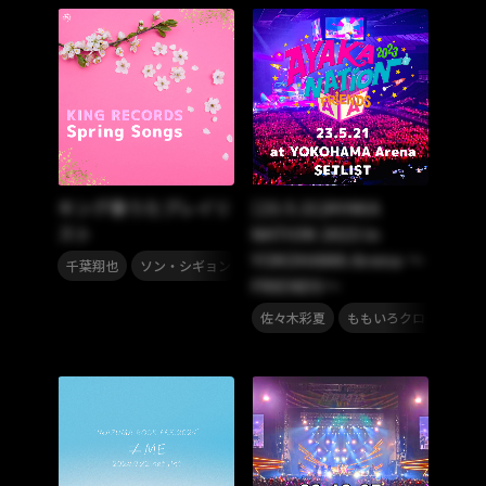
キング春うたプレイリ
[23.5.21]AYAKA
スト
NATION 2023 in
YOKOHAMA Arena ～
,
,
,
,
,
千葉翔也
ソン・シギョン
Bimi
小林私
イヤホンズ
angel
FRIENDS～
,
,
佐々木彩夏
ももいろクローバーZ