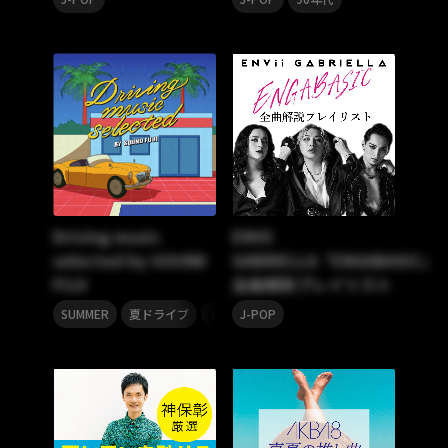
Driving music
ENVii
selected by SOUND
GABRIELLA『ENGABASIC』
FUJI
全曲解説プレイリスト
,
,
,
,
SUMMER
夏ドライブ
ドライブミュージック
J-POP
ドライブソング