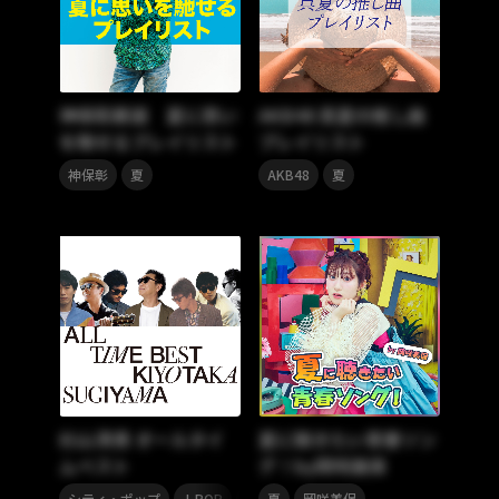
神保彰厳選 夏に思い
AKB48 真夏の推し曲
を馳せるプレイリスト
プレイリスト
,
,
神保彰
夏
AKB48
夏
杉山清貴 オールタイ
夏に聴きたい青春ソン
ムベスト
グ！by岡咲美保
,
,
,
,
,
シティ・ポップ
J-POP
80年代
夏
岡咲美保
90年代
夏