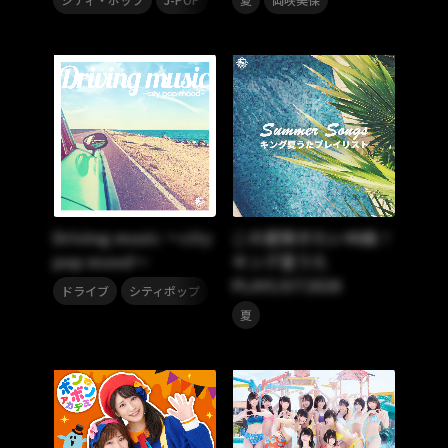
Driving music ～city
この夏聴きたい40曲！
pop mood～
キング夏うた
PLAYLIST2026
,
,
ドライブ
シティポップ
夏
夏