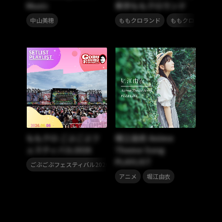
Music
東京ももクロランド
,
,
中山美穂
ももクロランド
ももクロ
ももい
ももクロ ごぶごぶフ
堀江由衣 Anime
ェスティバル2026
Theme Song
PLAYLIST
,
ごぶごぶフェスティバル2026
ももいろクローバーZ
,
アニメ
堀江由衣