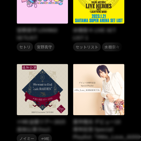
宮野真守 LOVING!
水樹奈々 LIVE SET
SETLIST
LIST 1
,
,
セトリ
宮野真守
セットリスト
水樹奈々
≠ME全国ツアー2025
蒼井翔太 デビュー10
追加公演 Day1
周年記念 Special
Playlist「#We_Love_AOI
,
ノイミー
≠ME