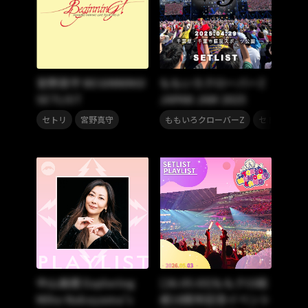
宮野真守 BEGINNING!
ももいろクローバーZ
SETLIST
JAPAN JAM 2025
,
,
セトリ
宮野真守
ももいろクローバーZ
セトリ
中山美穂 Exploring
[26.05.03]ももクロ結
Miho Nakayama’s
成18周年記念イベント