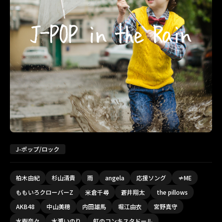
J-ポップ/ロック
柏木由紀
杉山清貴
雨
angela
応援ソング
≠ME
ももいろクローバーZ
米倉千尋
蒼井翔太
the pillows
AKB48
中山美穂
内田雄馬
堀江由衣
宮野真守
水樹奈々
水瀬いのり
虹のコンキスタドール