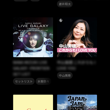
蒼井翔太
NANA MIZUKI LIVE
中山美穂 これからも I
GALAXY -FRONTIER-
LOVE YOU
SET LIST
中山美穂
,
セットリスト
水樹奈々