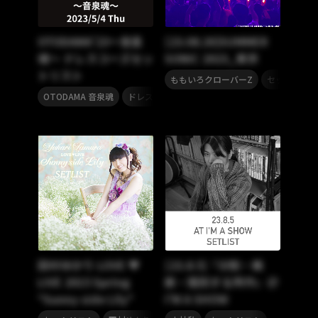
OTODAMA’23～音泉
[23.08.20]SUMMER
魂～ ドレスコーズセッ
SONIC 2023_東京
トリスト
,
ももいろクローバーZ
セットリスト
,
,
OTODAMA 音泉魂
ドレスコーズ
セットリスト
田村ゆかり LOVE ♥
[23.8.5]『分割・裁
LIVE 2015 Spring
断・隔別する所作』＠
*Sunny side Lily*
I’M A SHOW
,
,