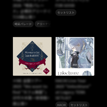
2026「喝采パレー
FOR GOOD
ド」@横浜アリーナ＜
セットリスト
7/18昼公演＞
,
,
,
喝采パレード
アリーナツアー2026
ノットイコールミー
ノイミ
≠ME 全国ツアー
HACHI Live Tour
2025「We want to
2025 “Unlockture”
find “カフェ樂園”」
at Legacy TERA
＠代々木第一体育館<
SETLIST
昼公演＞
,
HACHI
セットリスト