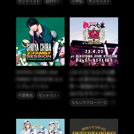
セットリスト
田村ゆかり
小林私
セットリスト
SHOYA CHIBA 2nd
[23.4.22] ももクロ春
FAMILY SESSION セト
の一大事2023 in 福山
リプレイリスト
市 〜笑顔のチカラ つ
なげるオモイ〜 DAY1
,
千葉翔也
セットリスト
,
ももいろクローバーZ
セットリスト