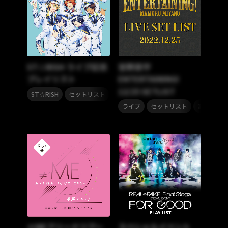
ST☆RISH ライブ記念
宮野真守
プレイリスト
ENTERTAINING!
12/25 SETLIST
,
ST☆RISH
セットリスト
,
,
ライブ
セットリスト
宮野真守
≠MEアリーナツアー
スペシャルイベント