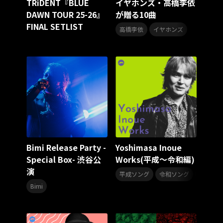
TRiDENT『BLUE
イヤホンズ・高橋李依
DAWN TOUR 25-26』
が贈る10曲
FINAL SETLIST
,
高橋李依
イヤホンズ
Bimi Release Party -
Yoshimasa Inoue
Special Box- 渋谷公
Works(平成～令和編)
演
,
,
平成ソング
令和ソング
井上ヨシ
Bimi