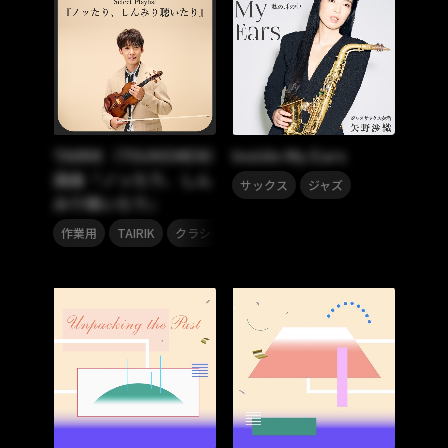
TAIRIK（TSUKEMEN）
Inside My Ears
選曲『ノッたり、しん
,
サックス
ジャズ
みり聴いたり』
,
,
,
,
,
作業用
TAIRIK
クラシック
フュージョン
TSUKEMEN
ジ