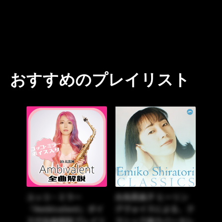
おすすめのプレイリスト
ユッコ・ミラー
白鳥英美子 ヒーリン
『Ambivalent』ボイ
グヴォイスによる、ク
ス付全曲解説プレイリ
ラシック曲カバーセレ