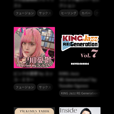
スト
クション
,
,
,
,
,
フュージョン
サックス
ユッコ・ミラー
ヒーリング
カバー
ジャズ
クラシック
ピンクの憂鬱 by ユッ
KING Jazz
コ・ミラー
RE:Generation7 by
Yusuke Ogawa
,
,
フュージョン
サックス
ジャズ
,
KING Jazz RE:Generation7
尾川雄