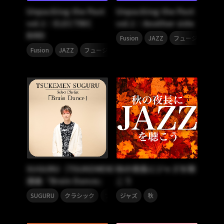
Unpacking the Past
Unpacking the Past
vol.1：ELECTRIC
vol.1：Another side
BIRD
,
,
,
Fusion
JAZZ
フュージョン
,
,
,
Fusion
JAZZ
フュージョン
ジャズ
SUGURU（TSUKEMEN）
秋の夜長にジャズを聴
選曲『Brain Dance』
こう
,
,
,
,
,
,
SUGURU
クラシック
フュージョン
ジャズ
秋
TSUKEMEN
ジャズ