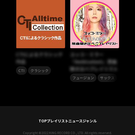
CTIによるクラシック
ユッコ・ミラー
作品
『Ambivalent』原曲
聴き比べプレイリスト
,
CTI
クラシック
,
,
フュージョン
サックス
ジャズ
TOP
プレイリスト
ニュース
ジャンル
Copyright ©2022 KING RECORD CO., LTD. All rights reserved.