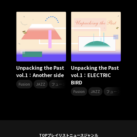
スターダスト☆レビュー
夏曲
ソロコン
魔法少女リリカルなのは
Rain Tree
SAKI
PLUVIA
やついフェス
ポジティブソング
いぬかみっ!
アイドルソング
ごぶごぶフェスティバル2026
Masato
島 憂樹
風水ノ里恒彦
ミスタートロットジャパン
牛島隆太
カモシタサラ
インナージャーニー
本多秀
石田千穂
STU48 9周年コンサート
Unpacking the Past
Unpacking the Past
SAKAE SP-RING 2026
SOME MINGLE
南野陽子
vol.1：Another side
vol.1：ELECTRIC
JAPAN JAM
JAPAN JAM 2026
ももクロランド
BIRD
,
,
,
廣野
新井正人
機動戦士ガンダムZZ
ダイアリー
Fusion
JAZZ
フュージョン
ジャズ
,
,
,
的場浩司
Faulieu．
Anime
JELEE
夜クラ
Fusion
JAZZ
フュージョン
天狼群
ばっどがーる
ノットイコールミー
Your Flower
TRIGENESICA
寺内タケシ
江利チエミ
多聞くん今どっち！？
Johnny
Vtuber
Sumio Shiratori
Moomin
ヒーロー
ももクリ2025
ドレスコーズのクリスマス
TOP
プレイリスト
ニュース
ジャンル
ホワイトスコーピオン
ピンキーとキラーズ
TRIX