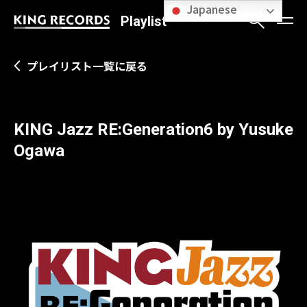
Japanese
Playlist
プレイリスト一覧に戻る
KING Jazz RE:Generation6 by Yusuke
Ogawa