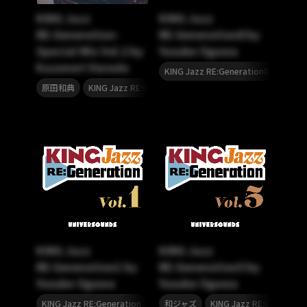
KING Jazz
KING Jazz
RE:Generation-
RE:Generation8 by
Special Mix Vol.2 by
Yusuke Ogawa
Kazunori Harada
,
KING Jazz RE:Generation8
尾川雄
,
,
,
原田和典
KING Jazz RE:Generation
JAZZ
ジャズ
KING Jazz
KING Jazz
RE:Generation1 by
RE:Generation5 by
Yusuke Ogawa
Yusuke Ogawa
,
,
KING Jazz RE:Generation
ジャズ
和ジャズ
KING Jazz RE:Generatio