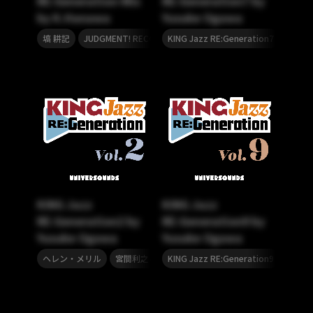
RE:Generation-Mix
RE:Generation7 by
by K.Hanawa
Yusuke Ogawa
,
,
,
塙 耕記
JUDGMENT! RECORDS
KING Jazz RE:Generation7
KING Jazz RE:Generation
尾川雄
KING Jazz
KING Jazz
RE:Generation2 by
RE:Generation9 by
Yusuke Ogawa
Yusuke Ogawa
,
,
,
ヘレン・メリル
宮間利之とニューハード・オーケストラ
KING Jazz RE:Generation9
沢井忠
尾川雄