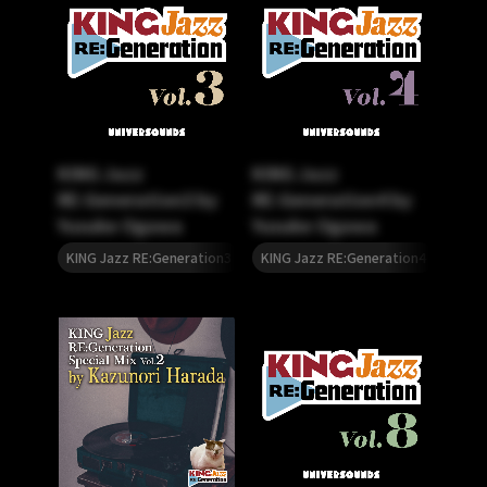
KING Jazz
KING Jazz
RE:Generation3 by
RE:Generation4 by
Yusuke Ogawa
Yusuke Ogawa
,
,
,
KING Jazz RE:Generation3
KING Jazz RE:Generation
KING Jazz RE:Generation4
尾川雄介
KING 