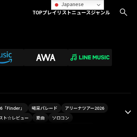
Japanese
TOP
プレイリスト
ニュース
ジャンル
026「Finder」
喝采パレード
アリーナツアー2026
スト☆レビュー
夏曲
ソロコン
ついフェス
ポジティブソング
いぬかみっ!