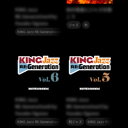
KING Jazz
秋の夜長にジャズを聴
RE:Generation4 by
こう
Yusuke Ogawa
,
ジャズ
秋
,
,
,
KING Jazz RE:Generation4
KING Jazz RE:Generation
JAZZ
KING Jazz
KING Jazz
RE:Generation6 by
RE:Generation5 by
Yusuke Ogawa
Yusuke Ogawa
,
,
KING Jazz RE:Generation
尾川雄介
和ジャズ
KING Jazz RE:Generatio