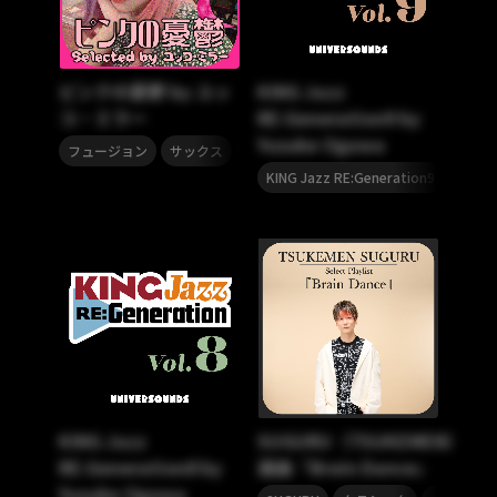
ピンクの憂鬱 by ユッ
KING Jazz
コ・ミラー
RE:Generation9 by
Yusuke Ogawa
,
,
フュージョン
サックス
ジャズ
,
KING Jazz RE:Generation9
尾川雄
KING Jazz
SUGURU（TSUKEMEN）
RE:Generation8 by
選曲『Brain Dance』
Yusuke Ogawa
,
,