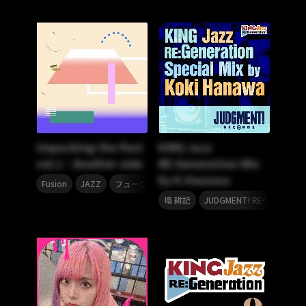
Unpacking the Past
KING Jazz
vol.1：Another side
RE:Generation-Mix
by K.Hanawa
,
,
,
Fusion
JAZZ
フュージョン
ジャズ
,
,
塙 耕記
JUDGMENT! RECORDS