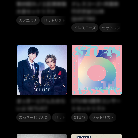
第85回カノエ区煩夜伽
ドレスコーズ+天国旅
大会セットリスト
行＠渋谷CLUB
QUATTRO
,
カノエラナ
セットリスト
,
ドレスコーズ
セットリスト
まっきーとけんたのら
STU48 6周年コンサー
いぶ SETLIST
トセットリスト
,
,
まっきーとけんた
セットリスト
STU48
セットリスト