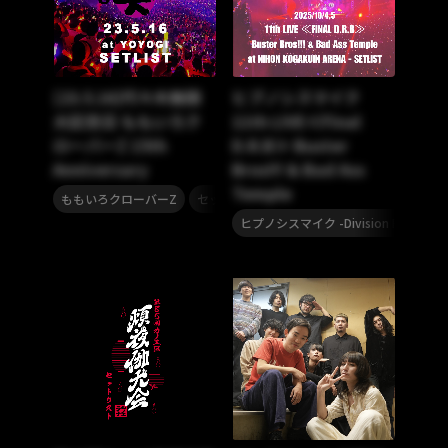
[23.5.16]代々木無限
ヒプノシスマイク
大記念日 ももいろク
11th LIVE≪Final
ローバーZ 15th
D.R.B≫ Buster
Anniversary
Bros!!! & Bad Ass
Temple
,
ももいろクローバーZ
セットリスト
ヒプノシスマイク -Division Rap Battl