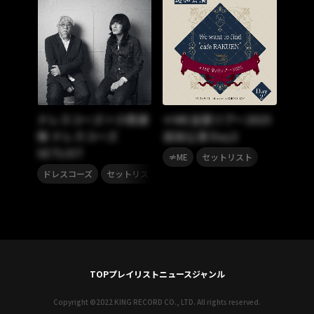
ドレスコーズ＋小西康
≠ME全国ツアー2025
陽 ドレスコーズ
追加公演 Day2
SETLIST
,
≠ME
セットリスト
,
ドレスコーズ
セットリスト
TOP
プレイリスト
ニュース
ジャンル
Copyright ©2022 KING RECORD CO., LTD. All rights reserved.