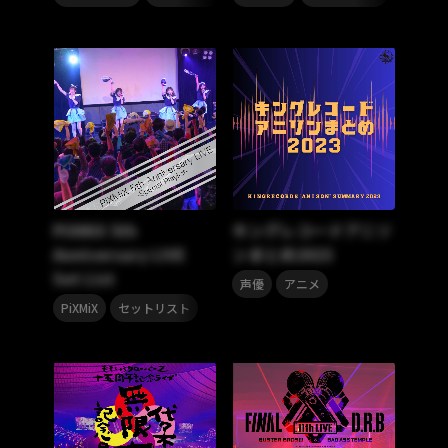
PiXMiX 5th
キングレコードアニソ
Anniversary LIVE
ンまとめ2023
Set List
,
声優
アニメ
,
PiXMiX
セットリスト