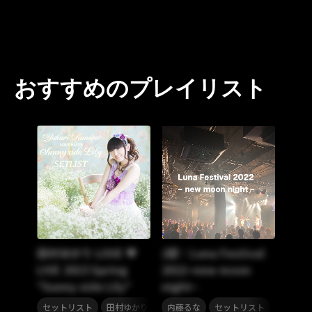
おすすめのプレイリスト
田村ゆかり LOVE ♥
2部：Luna Festival
LIVE 2015 Spring
2022~new moon
*Sunny side Lily*
night~
,
,
セットリスト
田村ゆかり
内藤るな
セットリスト