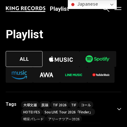
Japanese
Playlist
Playlist
Tags
大塚文雄
民謡
TIF 2026
TIF
コール
HOTEI FES
Sou LIVE Tour 2026「Finder」
喝采パレード
アリーナツアー2026
LIVE HOUSE TOUR“AKATSUKI”
オメガドライブ