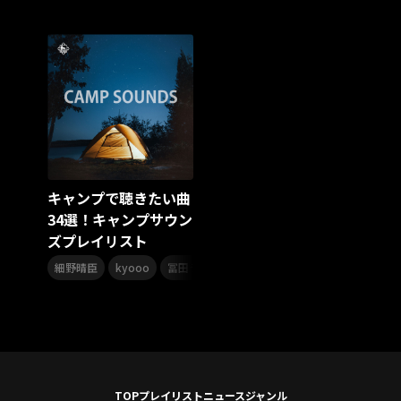
スターダスト☆レビュー
夏曲
ソロコン
魔法少女リリカルなのは
Rain Tree
SAKI
PLUVIA
やついフェス
ポジティブソング
いぬかみっ!
アイドルソング
ごぶごぶフェスティバル2026
Masato
島 憂樹
風水ノ里恒彦
ミスタートロットジャパン
牛島隆太
カモシタサラ
インナージャーニー
本多秀
石田千穂
STU48 9周年コンサート
キャンプで聴きたい曲
SAKAE SP-RING 2026
SOME MINGLE
南野陽子
34選！キャンプサウン
JAPAN JAM
JAPAN JAM 2026
ももクロランド
ズプレイリスト
廣野
新井正人
機動戦士ガンダムZZ
ダイアリー
,
,
,
,
,
的場浩司
Faulieu．
Anime
JELEE
夜クラ
細野晴臣
kyooo
冨田ラボ
杉並児童合唱団
ハナレグミ
K
天狼群
ばっどがーる
ノットイコールミー
Your Flower
TRIGENESICA
寺内タケシ
江利チエミ
多聞くん今どっち！？
Johnny
Vtuber
Sumio Shiratori
Moomin
ヒーロー
ももクリ2025
ドレスコーズのクリスマス
TOP
プレイリスト
ニュース
ジャンル
ホワイトスコーピオン
ピンキーとキラーズ
TRIX