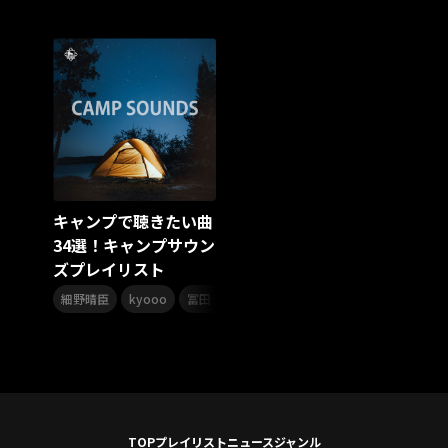
スターダスト☆レビュー
夏曲
ソロコン
魔法少女リリカルなのは
Rain Tree
SAKI
PLUVIA
やついフェス
ポジティブソング
いぬかみっ!
アイドルソング
ごぶごぶフェスティバル2026
Masato
島 憂樹
風水ノ里恒彦
ミスタートロットジャパン
牛島隆太
カモシタサラ
インナージャーニー
本多秀
石田千穂
STU48 9周年コンサート
キャンプで聴きたい曲
SAKAE SP-RING 2026
SOME MINGLE
南野陽子
34選！キャンプサウン
JAPAN JAM
JAPAN JAM 2026
ももクロランド
ズプレイリスト
廣野
新井正人
機動戦士ガンダムZZ
ダイアリー
,
,
,
,
,
的場浩司
Faulieu．
Anime
JELEE
夜クラ
細野晴臣
kyooo
冨田ラボ
杉並児童合唱団
ハナレグミ
K
天狼群
ばっどがーる
ノットイコールミー
Your Flower
TRIGENESICA
寺内タケシ
江利チエミ
多聞くん今どっち！？
Johnny
Vtuber
Sumio Shiratori
Moomin
ヒーロー
ももクリ2025
ドレスコーズのクリスマス
TOP
プレイリスト
ニュース
ジャンル
ホワイトスコーピオン
ピンキーとキラーズ
TRIX