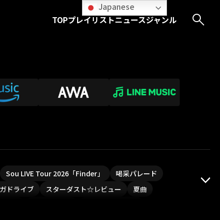
Japanese
TOP
プレイリスト
ニュース
ジャンル
Sou LIVE Tour 2026「Finder」
喝采パレード
ガドライブ
スターダスト☆レビュー
夏曲
PLUVIA
やついフェス
ポジティブソング