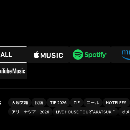
s
大塚文雄
民謡
TIF 2026
TIF
コール
HOTEI FES
アリーナツアー2026
LIVE HOUSE TOUR“AKATSUKI”
オメ
ソロコン
魔法少女リリカルなのは
Rain Tree
SAKI