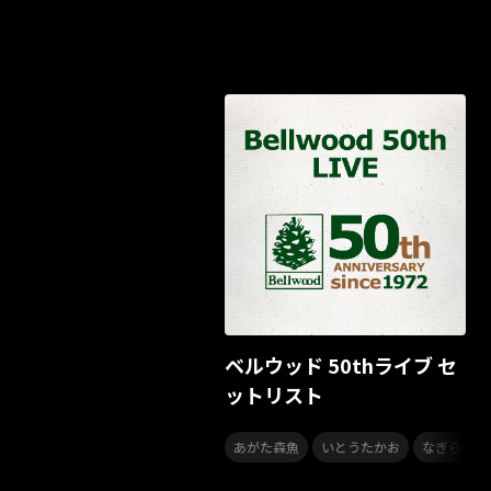
ベルウッド 50thライブ セ
ットリスト
,
,
あがた森魚
いとうたかお
なぎら健壱