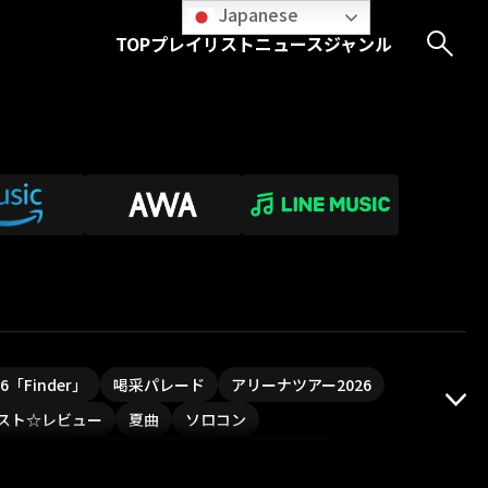
Japanese
TOP
プレイリスト
ニュース
ジャンル
026「Finder」
喝采パレード
アリーナツアー2026
スト☆レビュー
夏曲
ソロコン
ついフェス
ポジティブソング
いぬかみっ!