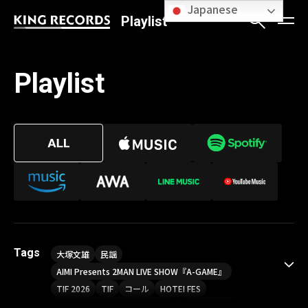
Japanese
Playlist
Playlist
Tags
大塚文雄
民謡
AIMI Presents 2MAN LIVE SHOW『A-GAME』
TIF 2026
TIF
コール
HOTEI FES
Sou LIVE Tour 2026「Finder」
喝采パレード