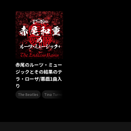
アリーナツアー2026
LIVE HOUSE TOUR“AKATSUKI”
オメガドライブ
スターダスト☆レビュー
夏曲
ソロコン
魔法少女リリカルなのは
Rain Tree
SAKI
PLUVIA
やついフェス
ポジティブソング
いぬかみっ!
アイドルソング
ごぶごぶフェスティバル2026
Masato
島 憂樹
風水ノ里恒彦
ミスタートロットジャパン
牛島隆太
赤尾のルーツ・ミュー
カモシタサラ
インナージャーニー
本多秀
ジックとその結果のテ
石田千穂
STU48 9周年コンサート
ラ・ローザ/悪戯1曲入
SAKAE SP-RING 2026
SOME MINGLE
南野陽子
り
JAPAN JAM
JAPAN JAM 2026
ももクロランド
,
,
,
,
廣野
新井正人
機動戦士ガンダムZZ
ダイアリー
The Beatles
Tina Turner
Jeff Beck Group
Queen
Rainb
的場浩司
Faulieu．
Anime
JELEE
夜クラ
天狼群
ばっどがーる
ノットイコールミー
Your Flower
TRIGENESICA
寺内タケシ
江利チエミ
多聞くん今どっち！？
Johnny
Vtuber
Sumio Shiratori
Moomin
ヒーロー